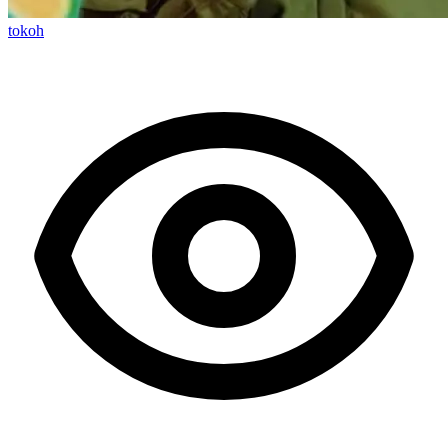
tokoh