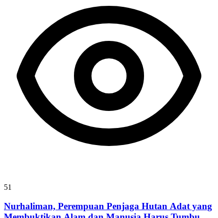
51
Nurhaliman, Perempuan Penjaga Hutan Adat yang
Membuktikan Alam dan Manusia Harus Tumbuh