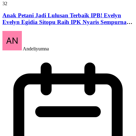
32
Anak Petani Jadi Lulusan Terbaik IPB! Evelyn
Evelyn Egidia Sitopu Raih IPK Nyaris Sempurna
3,99
Andeliyumna