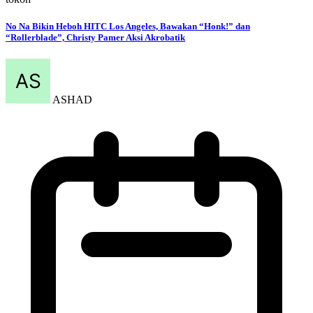
No Na Bikin Heboh HITC Los Angeles, Bawakan “Honk!” dan
“Rollerblade”, Christy Pamer Aksi Akrobatik
ASHAD