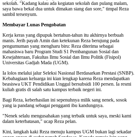
sekolah. "Kadang kalau ada kegiatan sekolah dan pulang malam,
saya bawa bekal dua untuk dimakan siang dan sore," timpal Reza
sambil tersenyum.
Membayar Lunas Pengobatan
Kerja keras yang dipupuk bertahun-tahun itu akhirnya berbuah
manis. Jerih payah Amin dan ketekunan Reza berujung pada
pengumuman yang mengharu biru: Reza diterima sebagai
mahasiswa baru Program Studi S1 Pembangunan Sosial dan
Kesejahteraan, Fakultas Ilmu Sosial dan Ilmu Politik (Fisipol)
Universitas Gadjah Mada (UGM).
Ia lolos melalui jalur Seleksi Nasional Berdasarkan Prestasi (SNBP).
Kebahagiaan keluarga ini kian lengkap karena Reza mendapatkan
beasiswa UKT Pendidikan Unggul bersubsidi 100 persen. Ia resmi
kuliah gratis di salah satu kampus terbaik negeri ini.
Bagi Reza, keberhasilan ini sepenuhnya milik sang nenek, sosok
yang ia pandang sebagai pengganti ibu kandungnya.
"Nenek selalu mengusahakan yang terbaik untuk saya, meski kami
dalam keterbatasan," ucap Reza pelan.
Kini, langkah kaki Reza menuju kampus UGM bukan lagi sekadar