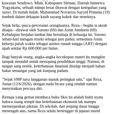
kawasan Sendowo, Mlati, Kabupaten Sleman, Daerah Istimewa
Yogyakarta, sebuah mimpi besar dirawat dengan keteguhan yang
sunyi. Di rumah itulah, Muhammad Novareza Sayyid Pratama (19)
tumbuh dalam dekapan kasih sayang kakek dan neneknya.
Sejak belia, pasca-perceraian orangtuanya, Reza—begitu ia akrab
disapa—dirawat oleh Surono (69) dan Amin Juminem (69).
Kehidupan berjalan lambat dan bersahaja di keluarga ini. Surono
sehari-hari mengais rezeki sebagai juru parkir, sementara Amin
bekerja paruh waktu sebagai asisten rumah tangga (ART) dengan
upah sekitar Rp 600.000 per bulan.
Bagi banyak orang, angka-angka kecukupan materi itu mungkin
tampak mustahil untuk menopang pendidikan tinggi. Namun, di
tangan sang nenek, keterbatasan finansial disulap menjadi bahan
bakar semangat yang tak kunjung padam.
"Sejak SMP saya langganan masuk peringkat satu," ujar Reza,
Jumat (12/6/2026), dengan nada bicara yang rendah namun
menyiratkan percaya diri.
Remaja yang gemar membaca buku fiksi ini adalah bukti nyata
bahwa ruang sempit dan keterbatasan ekonomi tak mampu
memenjarakan pikiran. Di sekolah, dari jenjang dasar hingga
menengah atas, nama Reza selalu bertengger di jajaran murid