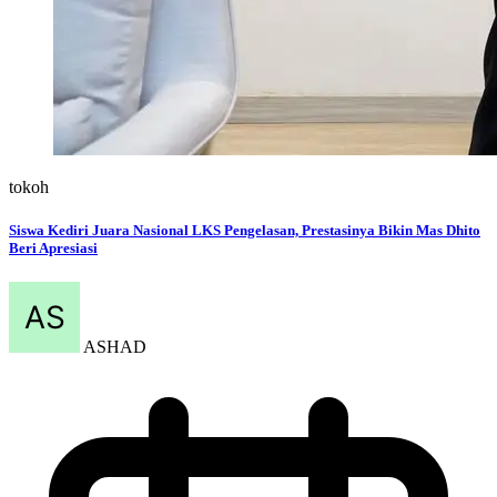
tokoh
Siswa Kediri Juara Nasional LKS Pengelasan, Prestasinya Bikin Mas Dhito
Beri Apresiasi
ASHAD