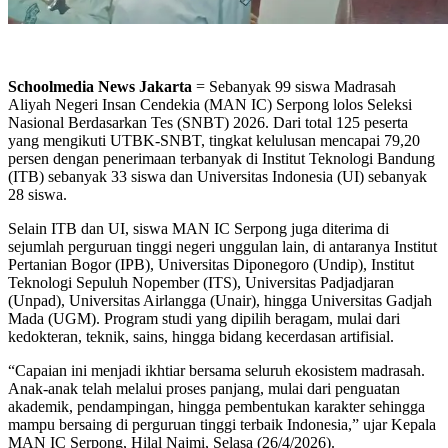
Schoolmedia News Jakarta
= Sebanyak 99 siswa Madrasah
Aliyah Negeri Insan Cendekia (MAN IC) Serpong lolos Seleksi
Nasional Berdasarkan Tes (SNBT) 2026. Dari total 125 peserta
yang mengikuti UTBK-SNBT, tingkat kelulusan mencapai 79,20
persen dengan penerimaan terbanyak di Institut Teknologi Bandung
(ITB) sebanyak 33 siswa dan Universitas Indonesia (UI) sebanyak
28 siswa.
Selain ITB dan UI, siswa MAN IC Serpong juga diterima di
sejumlah perguruan tinggi negeri unggulan lain, di antaranya Institut
Pertanian Bogor (IPB), Universitas Diponegoro (Undip), Institut
Teknologi Sepuluh Nopember (ITS), Universitas Padjadjaran
(Unpad), Universitas Airlangga (Unair), hingga Universitas Gadjah
Mada (UGM). Program studi yang dipilih beragam, mulai dari
kedokteran, teknik, sains, hingga bidang kecerdasan artifisial.
“Capaian ini menjadi ikhtiar bersama seluruh ekosistem madrasah.
Anak-anak telah melalui proses panjang, mulai dari penguatan
akademik, pendampingan, hingga pembentukan karakter sehingga
mampu bersaing di perguruan tinggi terbaik Indonesia,” ujar Kepala
MAN IC Serpong, Hilal Najmi, Selasa (26/4/2026).