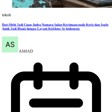
tokoh
Dari Hobi Jadi Cuan, Indra Namara Sulap Kecintaan pada Keris dan Joglo
Antik Jadi Bisnis hingga Layani Kolektor Se-Indonesia
ASHAD