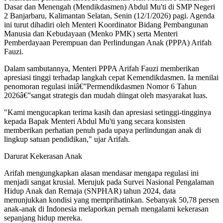
Dasar dan Menengah (Mendikdasmen) Abdul Mu'ti di SMP Negeri
2 Banjarbaru, Kalimantan Selatan, Senin (12/1/2026) pagi. Agenda
ini turut dihadiri oleh Menteri Koordinator Bidang Pembangunan
Manusia dan Kebudayaan (Menko PMK) serta Menteri
Pemberdayaan Perempuan dan Perlindungan Anak (PPPA) Arifah
Fauzi.
Dalam sambutannya, Menteri PPPA Arifah Fauzi memberikan
apresiasi tinggi terhadap langkah cepat Kemendikdasmen. Ia menilai
penomoran regulasi iniâ€”Permendikdasmen Nomor 6 Tahun
2026â€”sangat strategis dan mudah diingat oleh masyarakat luas.
"Kami mengucapkan terima kasih dan apresiasi setinggi-tingginya
kepada Bapak Menteri Abdul Mu'ti yang secara konsisten
memberikan perhatian penuh pada upaya perlindungan anak di
lingkup satuan pendidikan," ujar Arifah.
Darurat Kekerasan Anak
Arifah mengungkapkan alasan mendasar mengapa regulasi ini
menjadi sangat krusial. Merujuk pada Survei Nasional Pengalaman
Hidup Anak dan Remaja (SNPHAR) tahun 2024, data
menunjukkan kondisi yang memprihatinkan. Sebanyak 50,78 persen
anak-anak di Indonesia melaporkan pernah mengalami kekerasan
sepanjang hidup mereka.