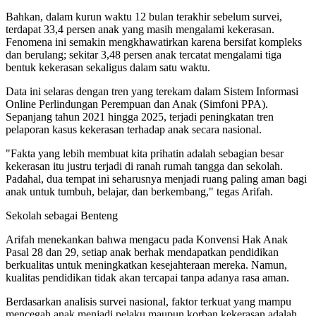
Bahkan, dalam kurun waktu 12 bulan terakhir sebelum survei,
terdapat 33,4 persen anak yang masih mengalami kekerasan.
Fenomena ini semakin mengkhawatirkan karena bersifat kompleks
dan berulang; sekitar 3,48 persen anak tercatat mengalami tiga
bentuk kekerasan sekaligus dalam satu waktu.
Data ini selaras dengan tren yang terekam dalam Sistem Informasi
Online Perlindungan Perempuan dan Anak (Simfoni PPA).
Sepanjang tahun 2021 hingga 2025, terjadi peningkatan tren
pelaporan kasus kekerasan terhadap anak secara nasional.
"Fakta yang lebih membuat kita prihatin adalah sebagian besar
kekerasan itu justru terjadi di ranah rumah tangga dan sekolah.
Padahal, dua tempat ini seharusnya menjadi ruang paling aman bagi
anak untuk tumbuh, belajar, dan berkembang," tegas Arifah.
Sekolah sebagai Benteng
Arifah menekankan bahwa mengacu pada Konvensi Hak Anak
Pasal 28 dan 29, setiap anak berhak mendapatkan pendidikan
berkualitas untuk meningkatkan kesejahteraan mereka. Namun,
kualitas pendidikan tidak akan tercapai tanpa adanya rasa aman.
Berdasarkan analisis survei nasional, faktor terkuat yang mampu
mencegah anak menjadi pelaku maupun korban kekerasan adalah