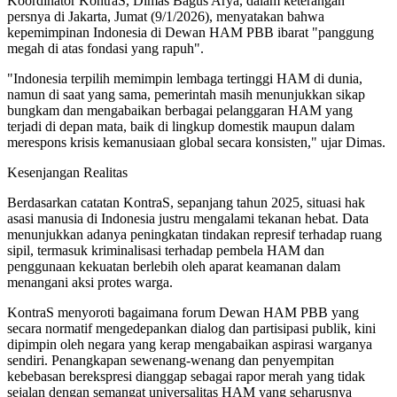
Koordinator KontraS, Dimas Bagus Arya, dalam keterangan
persnya di Jakarta, Jumat (9/1/2026), menyatakan bahwa
kepemimpinan Indonesia di Dewan HAM PBB ibarat "panggung
megah di atas fondasi yang rapuh".
"Indonesia terpilih memimpin lembaga tertinggi HAM di dunia,
namun di saat yang sama, pemerintah masih menunjukkan sikap
bungkam dan mengabaikan berbagai pelanggaran HAM yang
terjadi di depan mata, baik di lingkup domestik maupun dalam
merespons krisis kemanusiaan global secara konsisten," ujar Dimas.
Kesenjangan Realitas
Berdasarkan catatan KontraS, sepanjang tahun 2025, situasi hak
asasi manusia di Indonesia justru mengalami tekanan hebat. Data
menunjukkan adanya peningkatan tindakan represif terhadap ruang
sipil, termasuk kriminalisasi terhadap pembela HAM dan
penggunaan kekuatan berlebih oleh aparat keamanan dalam
menangani aksi protes warga.
KontraS menyoroti bagaimana forum Dewan HAM PBB yang
secara normatif mengedepankan dialog dan partisipasi publik, kini
dipimpin oleh negara yang kerap mengabaikan aspirasi warganya
sendiri. Penangkapan sewenang-wenang dan penyempitan
kebebasan berekspresi dianggap sebagai rapor merah yang tidak
sejalan dengan semangat universalitas HAM yang seharusnya