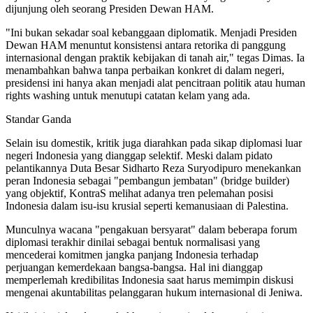
dijunjung oleh seorang Presiden Dewan HAM.
"Ini bukan sekadar soal kebanggaan diplomatik. Menjadi Presiden
Dewan HAM menuntut konsistensi antara retorika di panggung
internasional dengan praktik kebijakan di tanah air," tegas Dimas. Ia
menambahkan bahwa tanpa perbaikan konkret di dalam negeri,
presidensi ini hanya akan menjadi alat pencitraan politik atau human
rights washing untuk menutupi catatan kelam yang ada.
Standar Ganda
Selain isu domestik, kritik juga diarahkan pada sikap diplomasi luar
negeri Indonesia yang dianggap selektif. Meski dalam pidato
pelantikannya Duta Besar Sidharto Reza Suryodipuro menekankan
peran Indonesia sebagai "pembangun jembatan" (bridge builder)
yang objektif, KontraS melihat adanya tren pelemahan posisi
Indonesia dalam isu-isu krusial seperti kemanusiaan di Palestina.
Munculnya wacana "pengakuan bersyarat" dalam beberapa forum
diplomasi terakhir dinilai sebagai bentuk normalisasi yang
mencederai komitmen jangka panjang Indonesia terhadap
perjuangan kemerdekaan bangsa-bangsa. Hal ini dianggap
memperlemah kredibilitas Indonesia saat harus memimpin diskusi
mengenai akuntabilitas pelanggaran hukum internasional di Jeniwa.