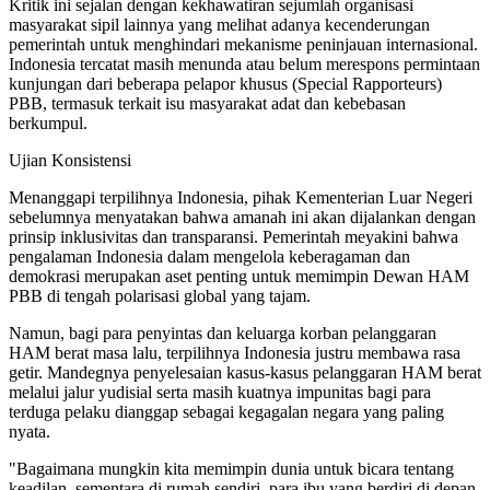
Kritik ini sejalan dengan kekhawatiran sejumlah organisasi
masyarakat sipil lainnya yang melihat adanya kecenderungan
pemerintah untuk menghindari mekanisme peninjauan internasional.
Indonesia tercatat masih menunda atau belum merespons permintaan
kunjungan dari beberapa pelapor khusus (Special Rapporteurs)
PBB, termasuk terkait isu masyarakat adat dan kebebasan
berkumpul.
Ujian Konsistensi
Menanggapi terpilihnya Indonesia, pihak Kementerian Luar Negeri
sebelumnya menyatakan bahwa amanah ini akan dijalankan dengan
prinsip inklusivitas dan transparansi. Pemerintah meyakini bahwa
pengalaman Indonesia dalam mengelola keberagaman dan
demokrasi merupakan aset penting untuk memimpin Dewan HAM
PBB di tengah polarisasi global yang tajam.
Namun, bagi para penyintas dan keluarga korban pelanggaran
HAM berat masa lalu, terpilihnya Indonesia justru membawa rasa
getir. Mandegnya penyelesaian kasus-kasus pelanggaran HAM berat
melalui jalur yudisial serta masih kuatnya impunitas bagi para
terduga pelaku dianggap sebagai kegagalan negara yang paling
nyata.
"Bagaimana mungkin kita memimpin dunia untuk bicara tentang
keadilan, sementara di rumah sendiri, para ibu yang berdiri di depan