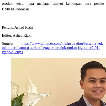
produk—tetapi juga menjaga denyut kehidupan para pelaku
UMKM Indonesia.
Penulis: Ashad Rizki
Editor: Ashad Rizki
Sumber:
https://www.idntimes.com/life/inspiration/bersama-yuk-
tukoni-eri-bantu-pasarkan-beragam-produk-umkm-jogja-c1c2-01-
vthpp-q3cny0