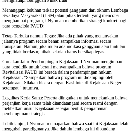
Menghadapi Gangguan Pihak Luar
​Menanggapi keluhan terkait potensi gangguan dari oknum Lembaga
Swadaya Masyarakat (LSM) atau pihak tertentu yang mencoba
menghambat program, I Nyoman memberikan strategi konkret bagi
para pengelola PAUD:
​Tetap Terbuka namun Tegas: Jika ada pihak yang menanyakan
jalannya program secara benar, sampaikan informasi secara
transparan. Namun, jika mulai ada indikasi gangguan atau tuntutan
yang tidak berdasar, pihak sekolah harus bersikap tegas.
​Gunakan Jalur Pendampingan Kejaksaan: I Nyoman mengimbau
para pendidik untuk berani menyampaikan bahwa program
Revitalisasi PAUD ini berada dalam pendampingan hukum
Kejaksaan. "Sampaikan bahwa program ini didampingi oleh
Kejaksaan. Silakan bicara dengan Kasi Intel di Kejaksaan Negeri
setempat," tuturnya.
​Legalitas Kerja Sama: Peserta diingatkan untuk menekankan bahwa
perjanjian kerja sama telah ditandatangani secara resmi dengan
melibatkan unsur Kejaksaan sebagai bentuk pengamanan
pembangunan strategis.
Lebih lanjut, I Nyoman memaparkan bahwa saat ini Kejaksaan telah
mengubah paradigmanya. Jika dahulu lembaga ini dipandang