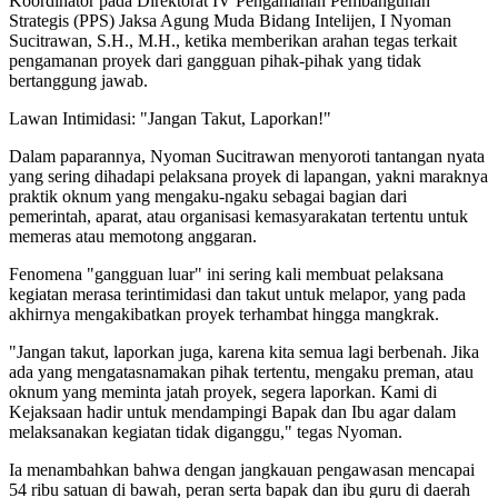
Koordinator pada Direktorat IV Pengamanan Pembangunan
Strategis (PPS) Jaksa Agung Muda Bidang Intelijen, I Nyoman
Sucitrawan, S.H., M.H., ketika memberikan arahan tegas terkait
pengamanan proyek dari gangguan pihak-pihak yang tidak
bertanggung jawab.
Lawan Intimidasi: "Jangan Takut, Laporkan!"
Dalam paparannya, Nyoman Sucitrawan menyoroti tantangan nyata
yang sering dihadapi pelaksana proyek di lapangan, yakni maraknya
praktik oknum yang mengaku-ngaku sebagai bagian dari
pemerintah, aparat, atau organisasi kemasyarakatan tertentu untuk
memeras atau memotong anggaran.
Fenomena "gangguan luar" ini sering kali membuat pelaksana
kegiatan merasa terintimidasi dan takut untuk melapor, yang pada
akhirnya mengakibatkan proyek terhambat hingga mangkrak.
"Jangan takut, laporkan juga, karena kita semua lagi berbenah. Jika
ada yang mengatasnamakan pihak tertentu, mengaku preman, atau
oknum yang meminta jatah proyek, segera laporkan. Kami di
Kejaksaan hadir untuk mendampingi Bapak dan Ibu agar dalam
melaksanakan kegiatan tidak diganggu," tegas Nyoman.
Ia menambahkan bahwa dengan jangkauan pengawasan mencapai
54 ribu satuan di bawah, peran serta bapak dan ibu guru di daerah