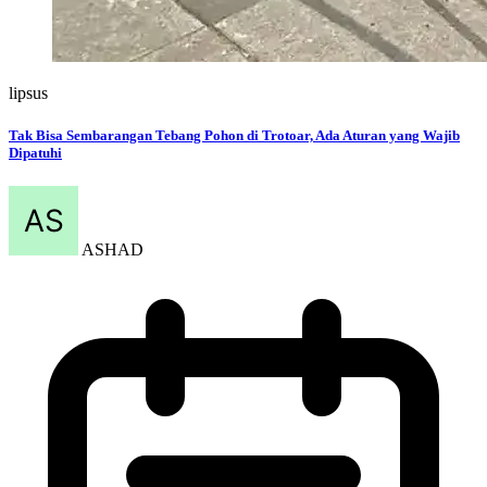
lipsus
Tak Bisa Sembarangan Tebang Pohon di Trotoar, Ada Aturan yang Wajib
Dipatuhi
ASHAD