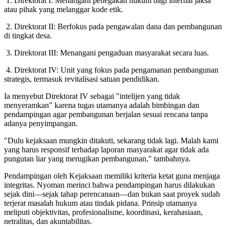
1. Direktorat I: Menangani penegakan hukum bagi internal jaksa
atau pihak yang melanggar kode etik.
2. Direktorat II: Berfokus pada pengawalan dana dan pembangunan
di tingkat desa.
3. Direktorat III: Menangani pengaduan masyarakat secara luas.
4. Direktorat IV: Unit yang fokus pada pengamanan pembangunan
strategis, termasuk revitalisasi satuan pendidikan.
Ia menyebut Direktorat IV sebagai "intelijen yang tidak
menyeramkan" karena tugas utamanya adalah bimbingan dan
pendampingan agar pembangunan berjalan sesuai rencana tanpa
adanya penyimpangan.
"Dulu kejaksaan mungkin ditakuti, sekarang tidak lagi. Malah kami
yang harus responsif terhadap laporan masyarakat agar tidak ada
pungutan liar yang merugikan pembangunan," tambahnya.
Pendampingan oleh Kejaksaan memiliki kriteria ketat guna menjaga
integritas. Nyoman merinci bahwa pendampingan harus dilakukan
sejak dini—sejak tahap perencanaan—dan bukan saat proyek sudah
terjerat masalah hukum atau tindak pidana. Prinsip utamanya
meliputi objektivitas, profesionalisme, koordinasi, kerahasiaan,
netralitas, dan akuntabilitas.