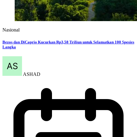
Nasional
Bezos dan DiCaprio Kucurkan Rp3,58 Triliun untuk Selamatkan 100 Spesies
Langka
ASHAD