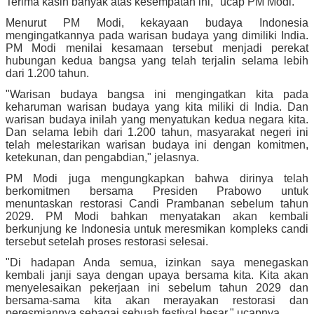
Terima kasih banyak atas kesempatan ini," ucap PM Modi.
Menurut PM Modi, kekayaan budaya Indonesia
mengingatkannya pada warisan budaya yang dimiliki India.
PM Modi menilai kesamaan tersebut menjadi perekat
hubungan kedua bangsa yang telah terjalin selama lebih
dari 1.200 tahun.
"Warisan budaya bangsa ini mengingatkan kita pada
keharuman warisan budaya yang kita miliki di India. Dan
warisan budaya inilah yang menyatukan kedua negara kita.
Dan selama lebih dari 1.200 tahun, masyarakat negeri ini
telah melestarikan warisan budaya ini dengan komitmen,
ketekunan, dan pengabdian," jelasnya.
PM Modi juga mengungkapkan bahwa dirinya telah
berkomitmen bersama Presiden Prabowo untuk
menuntaskan restorasi Candi Prambanan sebelum tahun
2029. PM Modi bahkan menyatakan akan kembali
berkunjung ke Indonesia untuk meresmikan kompleks candi
tersebut setelah proses restorasi selesai.
"Di hadapan Anda semua, izinkan saya menegaskan
kembali janji saya dengan upaya bersama kita. Kita akan
menyelesaikan pekerjaan ini sebelum tahun 2029 dan
bersama-sama kita akan merayakan restorasi dan
peresmiannya sebagai sebuah festival besar," ucapnya.