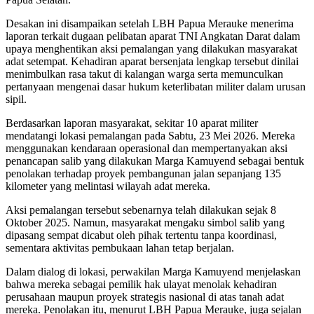
Desakan ini disampaikan setelah LBH Papua Merauke menerima
laporan terkait dugaan pelibatan aparat TNI Angkatan Darat dalam
upaya menghentikan aksi pemalangan yang dilakukan masyarakat
adat setempat. Kehadiran aparat bersenjata lengkap tersebut dinilai
menimbulkan rasa takut di kalangan warga serta memunculkan
pertanyaan mengenai dasar hukum keterlibatan militer dalam urusan
sipil.
Berdasarkan laporan masyarakat, sekitar 10 aparat militer
mendatangi lokasi pemalangan pada Sabtu, 23 Mei 2026. Mereka
menggunakan kendaraan operasional dan mempertanyakan aksi
penancapan salib yang dilakukan Marga Kamuyend sebagai bentuk
penolakan terhadap proyek pembangunan jalan sepanjang 135
kilometer yang melintasi wilayah adat mereka.
Aksi pemalangan tersebut sebenarnya telah dilakukan sejak 8
Oktober 2025. Namun, masyarakat mengaku simbol salib yang
dipasang sempat dicabut oleh pihak tertentu tanpa koordinasi,
sementara aktivitas pembukaan lahan tetap berjalan.
Dalam dialog di lokasi, perwakilan Marga Kamuyend menjelaskan
bahwa mereka sebagai pemilik hak ulayat menolak kehadiran
perusahaan maupun proyek strategis nasional di atas tanah adat
mereka. Penolakan itu, menurut LBH Papua Merauke, juga sejalan