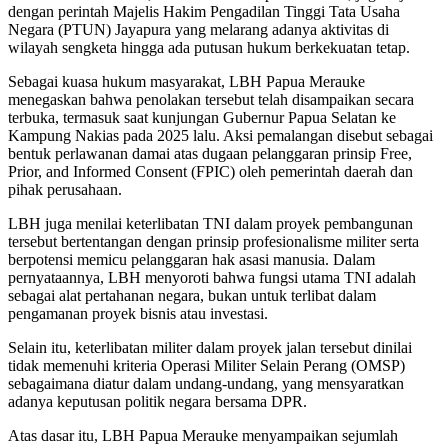
dengan perintah Majelis Hakim Pengadilan Tinggi Tata Usaha
Negara (PTUN) Jayapura yang melarang adanya aktivitas di
wilayah sengketa hingga ada putusan hukum berkekuatan tetap.
Sebagai kuasa hukum masyarakat, LBH Papua Merauke
menegaskan bahwa penolakan tersebut telah disampaikan secara
terbuka, termasuk saat kunjungan Gubernur Papua Selatan ke
Kampung Nakias pada 2025 lalu. Aksi pemalangan disebut sebagai
bentuk perlawanan damai atas dugaan pelanggaran prinsip Free,
Prior, and Informed Consent (FPIC) oleh pemerintah daerah dan
pihak perusahaan.
LBH juga menilai keterlibatan TNI dalam proyek pembangunan
tersebut bertentangan dengan prinsip profesionalisme militer serta
berpotensi memicu pelanggaran hak asasi manusia. Dalam
pernyataannya, LBH menyoroti bahwa fungsi utama TNI adalah
sebagai alat pertahanan negara, bukan untuk terlibat dalam
pengamanan proyek bisnis atau investasi.
Selain itu, keterlibatan militer dalam proyek jalan tersebut dinilai
tidak memenuhi kriteria Operasi Militer Selain Perang (OMSP)
sebagaimana diatur dalam undang-undang, yang mensyaratkan
adanya keputusan politik negara bersama DPR.
Atas dasar itu, LBH Papua Merauke menyampaikan sejumlah