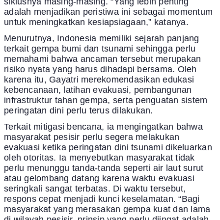
siklusnya masing-masing. “Yang lebih penting
adalah menjadikan peristiwa ini sebagai momentum
untuk meningkatkan kesiapsiagaan,” katanya.
Menurutnya, Indonesia memiliki sejarah panjang
terkait gempa bumi dan tsunami sehingga perlu
memahami bahwa ancaman tersebut merupakan
risiko nyata yang harus dihadapi bersama. Oleh
karena itu, Gayatri merekomendasikan edukasi
kebencanaan, latihan evakuasi, pembangunan
infrastruktur tahan gempa, serta penguatan sistem
peringatan dini perlu terus dilakukan.
Terkait mitigasi bencana, ia mengingatkan bahwa
masyarakat pesisir perlu segera melakukan
evakuasi ketika peringatan dini tsunami dikeluarkan
oleh otoritas. Ia menyebutkan masyarakat tidak
perlu menunggu tanda-tanda seperti air laut surut
atau gelombang datang karena waktu evakuasi
seringkali sangat terbatas. Di waktu tersebut,
respons cepat menjadi kunci keselamatan. “Bagi
masyarakat yang merasakan gempa kuat dan lama
di wilayah pesisir, prinsip yang perlu diingat adalah