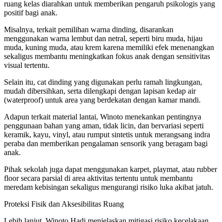
ruang kelas diarahkan untuk memberikan pengaruh psikologis yang
positif bagi anak.
Misalnya, terkait pemilihan warna dinding, disarankan
menggunakan warna lembut dan netral, seperti biru muda, hijau
muda, kuning muda, atau krem karena memiliki efek menenangkan
sekaligus membantu meningkatkan fokus anak dengan sensitivitas
visual tertentu.
Selain itu, cat dinding yang digunakan perlu ramah lingkungan,
mudah dibersihkan, serta dilengkapi dengan lapisan kedap air
(waterproof) untuk area yang berdekatan dengan kamar mandi.
Adapun terkait material lantai, Winoto menekankan pentingnya
penggunaan bahan yang aman, tidak licin, dan bervariasi seperti
keramik, kayu, vinyl, atau rumput sintetis untuk merangsang indra
peraba dan memberikan pengalaman sensorik yang beragam bagi
anak.
Pihak sekolah juga dapat menggunakan karpet, playmat, atau rubber
floor secara parsial di area aktivitas tertentu untuk membantu
meredam kebisingan sekaligus mengurangi risiko luka akibat jatuh.
Proteksi Fisik dan Aksesibilitas Ruang
Lebih lanjut, Winoto Hadi menjelaskan mitigasi risiko kecelakaan