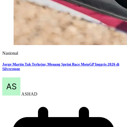
Nasional
Rayakan HUT ke-81 RI, Naik MRT, LRT, dan TransJakarta Cuma Rp1 pada
17 Agustus
ASHAD