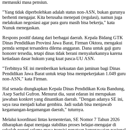
memasuki masa pensiun.
"Yang tidak diperbolehkan adalah status non-ASN, bukan gurunya
berhenti mengajar. Kita berusaha menepati (regulasi), namun juga
melakukan negosiasi agar para guru masih bisa bekerja," kata
Nunuk menegaskan.
Respons positif datang dari berbagai daerah. Kepala Bidang GTK
Dinas Pendidikan Provinsi Jawa Barat, Firman Oktora, mengakui
pemda sempat tersandera dilema anggaran. Dana untuk gaji guru
honorer tersedia, tetapi dinas tidak berani menyalurkannya karena
ketiadaan dasar hukum yang kuat pasca-UU ASN.
"Terbitnya SE ini memberikan kekuatan dan jaminan bagi Dinas
Pendidikan Jawa Barat untuk tetap bisa mempekerjakan 1.049 guru
non-ASN," kata Firman.
Hal senada diungkapkan Kepala Dinas Pendidikan Kota Bandung,
Asep Saeful Gufron. Menurut dia, surat edaran ini merupakan
jawaban konkret yang dinantikan daerah. "Dengan adanya SE ini,
saya rasa menjadi kabar gembira. Jadi sudah bisa menjawab
kegamangan-kegamangan daerah," tuturnya.
Melalui koordinasi lintas kementerian, SE Nomor 7 Tahun 2026
diharapkan dapat menjaga stabilitas proses belajar-mengajar di
sekolah negeri selama masa transisi penataan kepegawaian nasional.