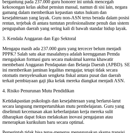
bergantung pada 237.000 guru honorer ini untuk mencegah
kekosongan kelas akibat pensiun massal, namun di sisi lain, negara
gamang dalam memberikan kepastian status hukum dan
kesejahteraan yang layak. Guru non-ASN terus berada dalam posisi
rentan, terjebak di antara tuntutan profesionalisme penuh dan sistem
pengupahan daerah yang sering kali di bawah standar hidup layak.
3. Kendala Anggaran dan Ego Sektoral
Mengapa masih ada 237.000 guru yang tercecer belum menjadi
PPPK? Salah satu akar masalahnya adalah keengganan Pemda
mengajukan formasi guru secara maksimal karena khawatir
membebani Anggaran Pendapatan dan Belanja Daerah (APBD). SE
ini memberikan jaminan legalitas mengajar, tetapi tidak secara
otomatis menyelesaikan sengketa fiskal antara pusat dan daerah
terkait pembiayaan gaji jika kelak mereka diangkat menjadi ASN.
4. Risiko Penurunan Mutu Pendidikan
Ketidakpastian psikologis dan kesejahteraan yang berlarut-larut
secara langsung mempertaruhkan mutu pembelajaran. Guru yang
diselimuti kecemasan akan keberlanjutan kerja mereka sulit
diharapkan dapat fokus melakukan inovasi pengajaran atau
menerapkan kurikulum baru secara optimal.
Pemerintah tidak bisa terus-menerus menggunakan skema transisi.