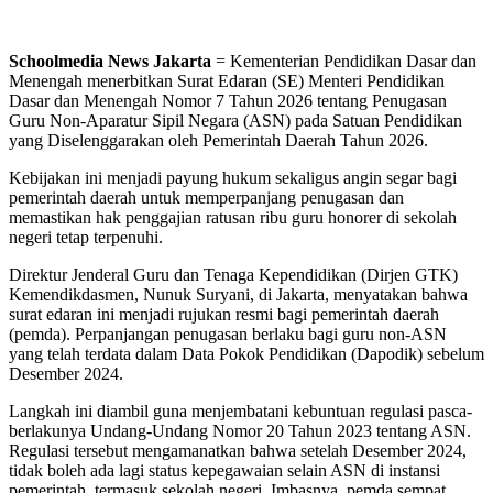
Schoolmedia News Jakarta
= Kementerian Pendidikan Dasar dan
Menengah menerbitkan Surat Edaran (SE) Menteri Pendidikan
Dasar dan Menengah Nomor 7 Tahun 2026 tentang Penugasan
Guru Non-Aparatur Sipil Negara (ASN) pada Satuan Pendidikan
yang Diselenggarakan oleh Pemerintah Daerah Tahun 2026.
Kebijakan ini menjadi payung hukum sekaligus angin segar bagi
pemerintah daerah untuk memperpanjang penugasan dan
memastikan hak penggajian ratusan ribu guru honorer di sekolah
negeri tetap terpenuhi.
Direktur Jenderal Guru dan Tenaga Kependidikan (Dirjen GTK)
Kemendikdasmen, Nunuk Suryani, di Jakarta, menyatakan bahwa
surat edaran ini menjadi rujukan resmi bagi pemerintah daerah
(pemda). Perpanjangan penugasan berlaku bagi guru non-ASN
yang telah terdata dalam Data Pokok Pendidikan (Dapodik) sebelum
Desember 2024.
Langkah ini diambil guna menjembatani kebuntuan regulasi pasca-
berlakunya Undang-Undang Nomor 20 Tahun 2023 tentang ASN.
Regulasi tersebut mengamanatkan bahwa setelah Desember 2024,
tidak boleh ada lagi status kepegawaian selain ASN di instansi
pemerintah, termasuk sekolah negeri. Imbasnya, pemda sempat