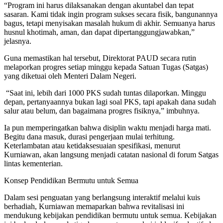
“Program ini harus dilaksanakan dengan akuntabel dan tepat
sasaran. Kami tidak ingin program sukses secara fisik, bangunannya
bagus, tetapi menyisakan masalah hukum di akhir. Semuanya harus
husnul khotimah, aman, dan dapat dipertanggungjawabkan,”
jelasnya.
Guna memastikan hal tersebut, Direktorat PAUD secara rutin
melaporkan progres setiap minggu kepada Satuan Tugas (Satgas)
yang diketuai oleh Menteri Dalam Negeri.
“Saat ini, lebih dari 1000 PKS sudah tuntas dilaporkan. Minggu
depan, pertanyaannya bukan lagi soal PKS, tapi apakah dana sudah
salur atau belum, dan bagaimana progres fisiknya,” imbuhnya.
Ia pun memperingatkan bahwa disiplin waktu menjadi harga mati.
Begitu dana masuk, durasi pengerjaan mulai terhitung.
Keterlambatan atau ketidaksesuaian spesifikasi, menurut
Kurniawan, akan langsung menjadi catatan nasional di forum Satgas
lintas kementerian.
Konsep Pendidikan Bermutu untuk Semua
Dalam sesi penguatan yang berlangsung interaktif melalui kuis
berhadiah, Kurniawan memaparkan bahwa revitalisasi ini
mendukung kebijakan pendidikan bermutu untuk semua. Kebijakan