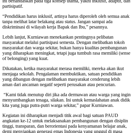
ini berlandaskan pada tiga konsep utama, yakni inklusif, adaptif, dan
partisipatif.
“Pendidikan harus inklusif, artinya harus diperoleh oleh semua anak
tanpa melihat latar belakang atau status. Jangan sampai ada
diskriminasi di wilayah kerja Bapak dan Ibu,” pesannya.
Lebih lanjut, Kurniawan menekankan pentingnya pelibatan
masyarakat melalui partisipasi semesta. Dengan melibatkan tokoh
masyarakat dan warga sekitar, bukan hanya kualitas pembangunan
yang diharapkan meningkat, tetapi juga tumbuh rasa memiliki (sense
of belonging) yang kuat.
Dikatakan, ketika masyarakat merasa memiliki, mereka akan ikut
menjaga sekolah. Pengalaman membuktikan, satuan pendidikan
yang dibangun dengan melibatkan masyarakat cenderung lebih
aman dari ancaman negatif seperti perusakan atau pencurian.
“Kami tidak menutup diri jika ada dermawan atau warga yang ingin
menyumbangkan tenaga, silakan. Ini untuk kemaslahatan anak didik
kita yang juga putra-putri warga sekitar,” papar Kurniawan.
Kegiatan ini diharapkan menjadi titik awal bagi satuan PAUD
angkatan ke-12 untuk melaksanakan pembangunan dengan disiplin
tinggi, transparan, dan berorientasi pada kenyamanan belajar anak,
demi menyiapkan generasi emas Indonesia yang unggul di masa