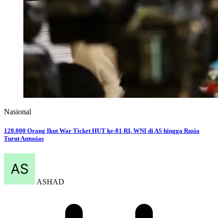
Nasional
128.000 Orang Ikut War Ticket HUT ke-81 RI, WNI di AS hingga Rusia
Turut Antusias
ASHAD