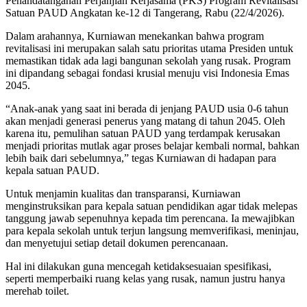
Penandatanganan Perjanjian Kerjasama (PKS) Program Revitalisasi
Satuan PAUD Angkatan ke-12 di Tangerang, Rabu (22/4/2026).
Dalam arahannya, Kurniawan menekankan bahwa program
revitalisasi ini merupakan salah satu prioritas utama Presiden untuk
memastikan tidak ada lagi bangunan sekolah yang rusak. Program
ini dipandang sebagai fondasi krusial menuju visi Indonesia Emas
2045.
“Anak-anak yang saat ini berada di jenjang PAUD usia 0-6 tahun
akan menjadi generasi penerus yang matang di tahun 2045. Oleh
karena itu, pemulihan satuan PAUD yang terdampak kerusakan
menjadi prioritas mutlak agar proses belajar kembali normal, bahkan
lebih baik dari sebelumnya,” tegas Kurniawan di hadapan para
kepala satuan PAUD.
Untuk menjamin kualitas dan transparansi, Kurniawan
menginstruksikan para kepala satuan pendidikan agar tidak melepas
tanggung jawab sepenuhnya kepada tim perencana. Ia mewajibkan
para kepala sekolah untuk terjun langsung memverifikasi, meninjau,
dan menyetujui setiap detail dokumen perencanaan.
Hal ini dilakukan guna mencegah ketidaksesuaian spesifikasi,
seperti memperbaiki ruang kelas yang rusak, namun justru hanya
merehab toilet.