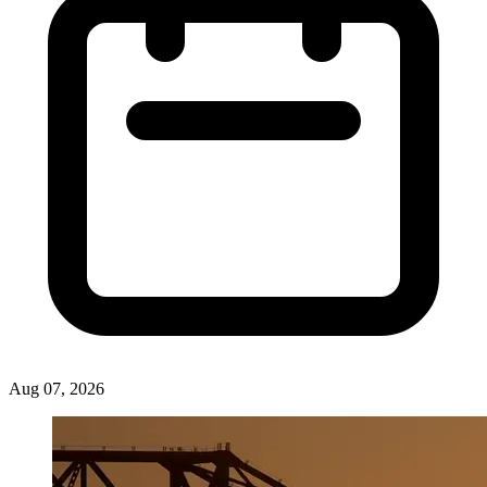
Nasional
Bezos dan DiCaprio Kucurkan Rp3,58 Triliun untuk Selamatkan 100 Spesies
Langka
ASHAD