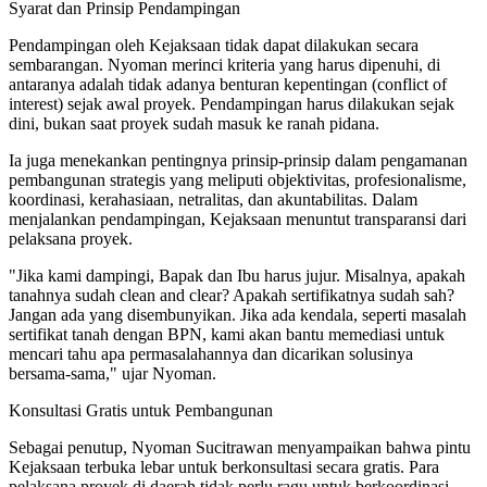
Syarat dan Prinsip Pendampingan
Pendampingan oleh Kejaksaan tidak dapat dilakukan secara
sembarangan. Nyoman merinci kriteria yang harus dipenuhi, di
antaranya adalah tidak adanya benturan kepentingan (conflict of
interest) sejak awal proyek. Pendampingan harus dilakukan sejak
dini, bukan saat proyek sudah masuk ke ranah pidana.
Ia juga menekankan pentingnya prinsip-prinsip dalam pengamanan
pembangunan strategis yang meliputi objektivitas, profesionalisme,
koordinasi, kerahasiaan, netralitas, dan akuntabilitas. Dalam
menjalankan pendampingan, Kejaksaan menuntut transparansi dari
pelaksana proyek.
"Jika kami dampingi, Bapak dan Ibu harus jujur. Misalnya, apakah
tanahnya sudah clean and clear? Apakah sertifikatnya sudah sah?
Jangan ada yang disembunyikan. Jika ada kendala, seperti masalah
sertifikat tanah dengan BPN, kami akan bantu memediasi untuk
mencari tahu apa permasalahannya dan dicarikan solusinya
bersama-sama," ujar Nyoman.
Konsultasi Gratis untuk Pembangunan
Sebagai penutup, Nyoman Sucitrawan menyampaikan bahwa pintu
Kejaksaan terbuka lebar untuk berkonsultasi secara gratis. Para
pelaksana proyek di daerah tidak perlu ragu untuk berkoordinasi