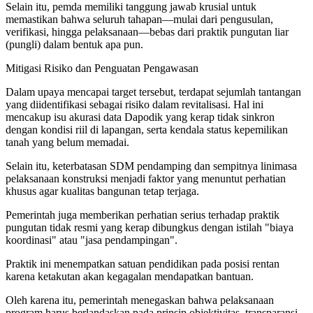
Selain itu, pemda memiliki tanggung jawab krusial untuk
memastikan bahwa seluruh tahapan—mulai dari pengusulan,
verifikasi, hingga pelaksanaan—bebas dari praktik pungutan liar
(pungli) dalam bentuk apa pun.
Mitigasi Risiko dan Penguatan Pengawasan
Dalam upaya mencapai target tersebut, terdapat sejumlah tantangan
yang diidentifikasi sebagai risiko dalam revitalisasi. Hal ini
mencakup isu akurasi data Dapodik yang kerap tidak sinkron
dengan kondisi riil di lapangan, serta kendala status kepemilikan
tanah yang belum memadai.
Selain itu, keterbatasan SDM pendamping dan sempitnya linimasa
pelaksanaan konstruksi menjadi faktor yang menuntut perhatian
khusus agar kualitas bangunan tetap terjaga.
Pemerintah juga memberikan perhatian serius terhadap praktik
pungutan tidak resmi yang kerap dibungkus dengan istilah "biaya
koordinasi" atau "jasa pendampingan".
Praktik ini menempatkan satuan pendidikan pada posisi rentan
karena ketakutan akan kegagalan mendapatkan bantuan.
Oleh karena itu, pemerintah menegaskan bahwa pelaksanaan
program harus berlandaskan pada prinsip objektivitas, transparansi,