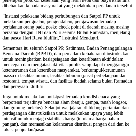
penerapan protokol kesehatan yang lebih ketat dan biaya karantina
dibebankan kepada masyarakat yang melakukan perjalanan tersebut.
“Instansi pelaksana bidang perhubungan dan Satpol PP untuk
melakukan penguatan, pengendalian, pengawasan terhadap
perjalanan orang pada posko check point di daerah masing masing
bersama dengan TNI dan Polri selama Bulan Ramadan, menjelang
dan pasca Hari Raya Idulfitri,” instruksi Mendagri.
Sementara itu seluruh Satpol PP, Satlinmas, Badan Penanggulangan
Bencana Daerah (BPBD), dan pemadam kebakaran diinstruksikan
untuk meningkatkan kesiapsiagaan dan keterlibatan aktif dalam
mencegah dan mengatasi aktivitas publik yang dapat mengganggu
ketenteraman dan ketertiban masyarakat, berkumpul/kerumunan
massa di fasilitas umum, fasilitas hiburan (pusat perbelanjaan dan
restoran), tempat wisata, dan fasilitas ibadah selama bulan Ramadan
dan perayaan Idulfitri.
Juga untuk melakukan antisipasi terhadap kondisi cuaca yang
berpotensi terjadinya bencana alam (banjir, gempa, tanah longsor,
dan gunung meletus). Selanjutnya, jajaran di bidang pertanian dan
perdagangan diinstruksikan untuk melakukan upaya yang lebih
intensif untuk menjaga stabilitas harga (terutama harga bahan
pangan), dan memastikan kelancaran distribusi pangan dari dan ke
lokasi penjualan/pasar.