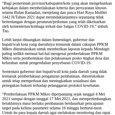
“Bagi pemerintah provinsi/kabupaten/kota yang akan mengeluarkan
kebijakan dalam memberlakukan kriteria dan persyaratan khusus
selama Bulan Ramadan, menjelang dan pasca Hari Raya Idulfitri
1442 H/Tahun 2021 dapat menindaklanjutinya sepanjang tidak
bertentangan dengan peraturan/pedoman yang telah dikeluarkan
oleh kementerian/lembaga terkait dan Satgas COVID-19,” imbuh
Tito.
Lebih lanjut dituangkan dalam Inmendagri, gubernur dan
bupati/wali kota yang daerahnya termasuk dalam cakupan PPKM
Mikro diinstruksikan untuk memberikan laporan kepada Mendagri
paling sedikit memuat hal-hal mengenai pemberlakuan PPKM
Mikro serta pembentukan dan pelaksanaan posko tingkat desa dan
kelurahan untuk pengendalian penyebaran COVID-19.
Sementara gubernur dan bupati/wali kota pada daerah yang tidak
termasuk pemberlakuan pengaturan pembatasan, diinstruksikan
untuk tetap memperkuat dan meningkatkan sosialisasi dan
penegakan hukum terhadap pelanggaran protokol kesehatan.
“Pemberlakuan PPKM Mikro diperpanjang sejak tanggal 4 Mei
2021 sampai dengan tanggal 17 Mei 2021, dan mempertimbangkan
berakhirnya masa berlaku pembatasan berdasarkan pencapaian
target pada kelima parameter selama 16 minggu berturut-turut.
Untuk itu para kepala daerah agar melakukan monitoring dan rapat