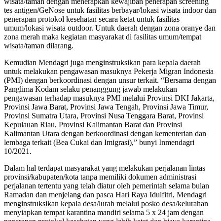
wisata/taman dengan menerapkan kewajiban penerapan screening
tes antigen/GeNose untuk fasilitas berbayar/lokasi wisata indoor dan
penerapan protokol kesehatan secara ketat untuk fasilitas
umum/lokasi wisata outdoor. Untuk daerah dengan zona oranye dan
zona merah maka kegiatan masyarakat di fasilitas umum/tempat
wisata/taman dilarang.
Kemudian Mendagri juga menginstruksikan para kepala daerah
untuk melakukan pengawasan masuknya Pekerja Migran Indonesia
(PMI) dengan berkoordinasi dengan unsur terkait. “Bersama dengan
Panglima Kodam selaku penanggung jawab melakukan
pengawasan terhadap masuknya PMI melalui Provinsi DKI Jakarta,
Provinsi Jawa Barat, Provinsi Jawa Tengah, Provinsi Jawa Timur,
Provinsi Sumatra Utara, Provinsi Nusa Tenggara Barat, Provinsi
Kepulauan Riau, Provinsi Kalimantan Barat dan Provinsi
Kalimantan Utara dengan berkoordinasi dengan kementerian dan
lembaga terkait (Bea Cukai dan Imigrasi),” bunyi Inmendagri
10/2021.
Dalam hal terdapat masyarakat yang melakukan perjalanan lintas
provinsi/kabupaten/kota tanpa memiliki dokumen administrasi
perjalanan tertentu yang telah diatur oleh pemerintah selama bulan
Ramadan dan menjelang dan pasca Hari Raya Idulfitri, Mendagri
menginstruksikan kepala desa/lurah melalui posko desa/kelurahan
menyiapkan tempat karantina mandiri selama 5 x 24 jam dengan