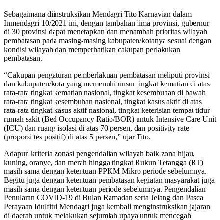
Sebagaimana diinstruksikan Mendagri Tito Karnavian dalam
Inmendagri 10/2021 ini, dengan tambahan lima provinsi, gubernur
di 30 provinsi dapat menetapkan dan menambah prioritas wilayah
pembatasan pada masing-masing kabupaten/kotanya sesuai dengan
kondisi wilayah dan memperhatikan cakupan perlakukan
pembatasan.
“Cakupan pengaturan pemberlakuan pembatasan meliputi provinsi
dan kabupaten/kota yang memenuhi unsur tingkat kematian di atas
rata-rata tingkat kematian nasional, tingkat kesembuhan di bawah
rata-rata tingkat kesembuhan nasional, tingkat kasus aktif di atas
rata-rata tingkat kasus aktif nasional, tingkat keterisian tempat tidur
rumah sakit (Bed Occupancy Ratio/BOR) untuk Intensive Care Unit
(ICU) dan ruang isolasi di atas 70 persen, dan positivity rate
(proporsi tes positif) di atas 5 persen,” ujar Tito.
Adapun kriteria zonasi pengendalian wilayah baik zona hijau,
kuning, oranye, dan merah hingga tingkat Rukun Tetangga (RT)
masih sama dengan ketentuan PPKM Mikro periode sebelumnya.
Begitu juga dengan ketentuan pembatasan kegiatan masyarakat juga
masih sama dengan ketentuan periode sebelumnya. Pengendalian
Penularan COVID-19 di Bulan Ramadan serta Jelang dan Pasca
Perayaan Idulfitri Mendagri juga kembali menginstruksikan jajaran
di daerah untuk melakukan sejumlah upaya untuk mencegah