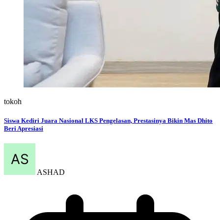
tokoh
Siswa Kediri Juara Nasional LKS Pengelasan, Prestasinya Bikin Mas Dhito
Beri Apresiasi
ASHAD