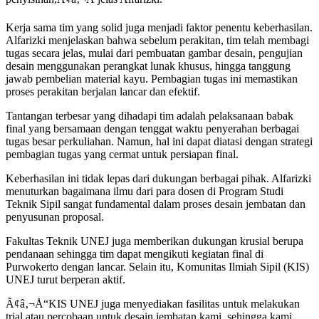
Kerja sama tim yang solid juga menjadi faktor penentu keberhasilan.
Alfarizki menjelaskan bahwa sebelum perakitan, tim telah membagi
tugas secara jelas, mulai dari pembuatan gambar desain, pengujian
desain menggunakan perangkat lunak khusus, hingga tanggung
jawab pembelian material kayu. Pembagian tugas ini memastikan
proses perakitan berjalan lancar dan efektif.
Tantangan terbesar yang dihadapi tim adalah pelaksanaan babak
final yang bersamaan dengan tenggat waktu penyerahan berbagai
tugas besar perkuliahan. Namun, hal ini dapat diatasi dengan strategi
pembagian tugas yang cermat untuk persiapan final.
Keberhasilan ini tidak lepas dari dukungan berbagai pihak. Alfarizki
menuturkan bagaimana ilmu dari para dosen di Program Studi
Teknik Sipil sangat fundamental dalam proses desain jembatan dan
penyusunan proposal.
Fakultas Teknik UNEJ juga memberikan dukungan krusial berupa
pendanaan sehingga tim dapat mengikuti kegiatan final di
Purwokerto dengan lancar. Selain itu, Komunitas Ilmiah Sipil (KIS)
UNEJ turut berperan aktif.
Ã¢â‚¬Å“KIS UNEJ juga menyediakan fasilitas untuk melakukan
trial atau percobaan untuk desain jembatan kami, sehingga kami