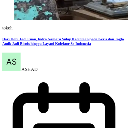
tokoh
Dari Hobi Jadi Cuan, Indra Namara Sulap Kecintaan pada Keris dan Joglo
Antik Jadi Bisnis hingga Layani Kolektor Se-Indonesia
ASHAD