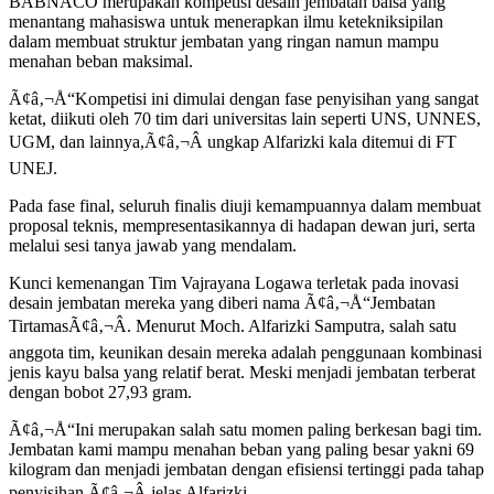
BABNACO merupakan kompetisi desain jembatan balsa yang
menantang mahasiswa untuk menerapkan ilmu ketekniksipilan
dalam membuat struktur jembatan yang ringan namun mampu
menahan beban maksimal.
Ã¢â‚¬Å“Kompetisi ini dimulai dengan fase penyisihan yang sangat
ketat, diikuti oleh 70 tim dari universitas lain seperti UNS, UNNES,
UGM, dan lainnya,Ã¢â‚¬Â ungkap Alfarizki kala ditemui di FT
UNEJ.
Pada fase final, seluruh finalis diuji kemampuannya dalam membuat
proposal teknis, mempresentasikannya di hadapan dewan juri, serta
melalui sesi tanya jawab yang mendalam.
Kunci kemenangan Tim Vajrayana Logawa terletak pada inovasi
desain jembatan mereka yang diberi nama Ã¢â‚¬Å“Jembatan
TirtamasÃ¢â‚¬Â. Menurut Moch. Alfarizki Samputra, salah satu
anggota tim, keunikan desain mereka adalah penggunaan kombinasi
jenis kayu balsa yang relatif berat. Meski menjadi jembatan terberat
dengan bobot 27,93 gram.
Ã¢â‚¬Å“Ini merupakan salah satu momen paling berkesan bagi tim.
Jembatan kami mampu menahan beban yang paling besar yakni 69
kilogram dan menjadi jembatan dengan efisiensi tertinggi pada tahap
penyisihan,Ã¢â‚¬Â jelas Alfarizki.