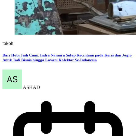
tokoh
Dari Hobi Jadi Cuan, Indra Namara Sulap Kecintaan pada Keris dan Joglo
Antik Jadi Bisnis hingga Layani Kolektor Se-Indonesia
ASHAD