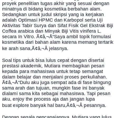
proyek penelitian tugas akhir yang sesuai dengan
minatnya di bidang kosmetika berbahan alam.
Sedangkan untuk judul skripsi yang ia kerjakan
adalah Optimasi HPMC dan Karbopol serta Uji
Aktivitas Tabir Surya dan Sifat Fisik Gel Ekstrak Biji
Coffea arabica dan Minyak Biji Vitis vinifera L.
secara In Vitro. Ã¢â‚¬Å“Saya ambil topik formulasi
kosmetika dari bahan alam karena memang tertarik
ke arah sana,Ã¢â‚¬Â jelasnya.
Soal tips untuk bisa lulus cepat dengan disertai
prestasi akademik, Mutiara membagikan pesan
kepada para mahasiswa untuk tetap semangat
dalam belajar dan menjalani proses perkuliahan.
Ã¢â‚¬Å“Dulu aku juga sempat ada di fase bingung
sama arah dan tujuan, mungkin fase ini banyak
dialami sama kita sebagai mahasiswa. Tapi pesan
aku, enjoy the process aja dan jangan lupa
buat explore banyak hal baru,Ã¢â‚¬Â pesannya.
Dengan segala pencapaiannya, Mutiara yang lulus