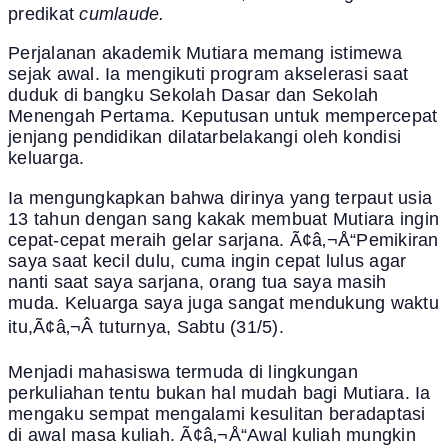
predikat
cumlaude.
Perjalanan akademik Mutiara memang istimewa
sejak awal. Ia mengikuti program akselerasi saat
duduk di bangku Sekolah Dasar dan Sekolah
Menengah Pertama. Keputusan untuk mempercepat
jenjang pendidikan dilatarbelakangi oleh kondisi
keluarga.
Ia mengungkapkan bahwa dirinya yang terpaut usia
13 tahun dengan sang kakak membuat Mutiara ingin
cepat-cepat meraih gelar sarjana. Ã¢â‚¬Å“Pemikiran
saya saat kecil dulu, cuma ingin cepat lulus agar
nanti saat saya sarjana, orang tua saya masih
muda. Keluarga saya juga sangat mendukung waktu
itu,Ã¢â‚¬Â tuturnya, Sabtu (31/5).
Menjadi mahasiswa termuda di lingkungan
perkuliahan tentu bukan hal mudah bagi Mutiara. Ia
mengaku sempat mengalami kesulitan beradaptasi
di awal masa kuliah. Ã¢â‚¬Å“Awal kuliah mungkin