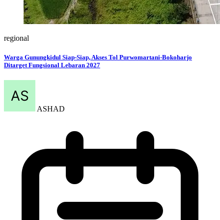
regional
Warga Gunungkidul Siap-Siap, Akses Tol Purwomartani-Bokoharjo
Ditarget Fungsional Lebaran 2027
ASHAD