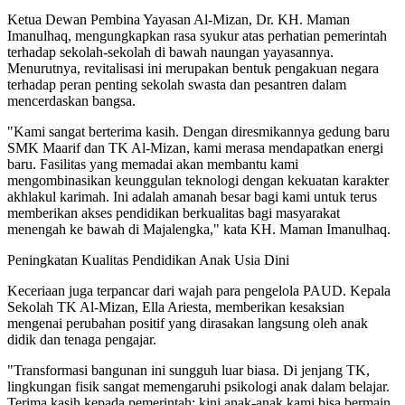
Ketua Dewan Pembina Yayasan Al-Mizan, Dr. KH. Maman
Imanulhaq, mengungkapkan rasa syukur atas perhatian pemerintah
terhadap sekolah-sekolah di bawah naungan yayasannya.
Menurutnya, revitalisasi ini merupakan bentuk pengakuan negara
terhadap peran penting sekolah swasta dan pesantren dalam
mencerdaskan bangsa.
"Kami sangat berterima kasih. Dengan diresmikannya gedung baru
SMK Maarif dan TK Al-Mizan, kami merasa mendapatkan energi
baru. Fasilitas yang memadai akan membantu kami
mengombinasikan keunggulan teknologi dengan kekuatan karakter
akhlakul karimah. Ini adalah amanah besar bagi kami untuk terus
memberikan akses pendidikan berkualitas bagi masyarakat
menengah ke bawah di Majalengka," kata KH. Maman Imanulhaq.
Peningkatan Kualitas Pendidikan Anak Usia Dini
Keceriaan juga terpancar dari wajah para pengelola PAUD. Kepala
Sekolah TK Al-Mizan, Ella Ariesta, memberikan kesaksian
mengenai perubahan positif yang dirasakan langsung oleh anak
didik dan tenaga pengajar.
"Transformasi bangunan ini sungguh luar biasa. Di jenjang TK,
lingkungan fisik sangat memengaruhi psikologi anak dalam belajar.
Terima kasih kepada pemerintah; kini anak-anak kami bisa bermain