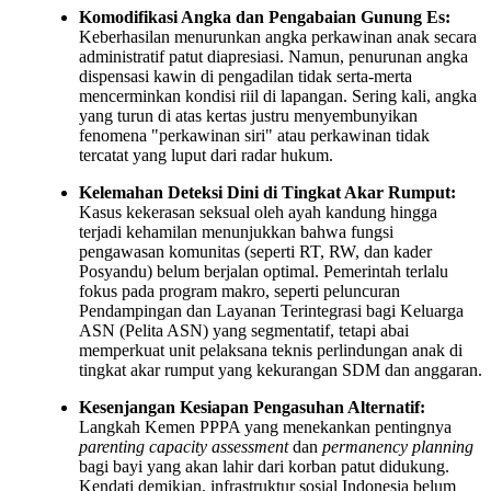
Komodifikasi Angka dan Pengabaian Gunung Es:
Keberhasilan menurunkan angka perkawinan anak secara
administratif patut diapresiasi. Namun, penurunan angka
dispensasi kawin di pengadilan tidak serta-merta
mencerminkan kondisi riil di lapangan. Sering kali, angka
yang turun di atas kertas justru menyembunyikan
fenomena "perkawinan siri" atau perkawinan tidak
tercatat yang luput dari radar hukum.
Kelemahan Deteksi Dini di Tingkat Akar Rumput:
Kasus kekerasan seksual oleh ayah kandung hingga
terjadi kehamilan menunjukkan bahwa fungsi
pengawasan komunitas (seperti RT, RW, dan kader
Posyandu) belum berjalan optimal. Pemerintah terlalu
fokus pada program makro, seperti peluncuran
Pendampingan dan Layanan Terintegrasi bagi Keluarga
ASN (Pelita ASN) yang segmentatif, tetapi abai
memperkuat unit pelaksana teknis perlindungan anak di
tingkat akar rumput yang kekurangan SDM dan anggaran.
Kesenjangan Kesiapan Pengasuhan Alternatif:
Langkah Kemen PPPA yang menekankan pentingnya
parenting capacity assessment
dan
permanency planning
bagi bayi yang akan lahir dari korban patut didukung.
Kendati demikian, infrastruktur sosial Indonesia belum