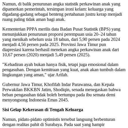
Namun, di balik penurunan angka statistik perkawinan anak yang
dipamerkan pemerintah, tersimpan ironi kelam: keluarga yang
digadang-gadang sebagai benteng pertahanan justru kerap menjadi
ruang paling tidak aman bagi anak.
Kementerian PPPA merilis data Badan Pusat Statistik (BPS) yang
menunjukkan penurunan proporsi perempuan usia 20–24 tahun
yang menikah sebelum usia 18 tahun, dari 5,90 persen pada 2024
menjadi 4,56 persen pada 2025. Provinsi Jawa Timur pun
diapresiasi karena berhasil menekan angka perkawinan anak dari
10,67 persen (2020) menjadi 5,49 persen (2025).
"Kehadiran ayah bukan hanya fisik, tetapi juga emosional dalam
pengasuhan. Dengan kemitraan yang kuat, anak akan tumbuh dalam
lingkungan yang aman," ujar Arifah.
Gubernur Jawa Timur, Khofifah Indar Parawansa, dan Kepala
Perwakilan BKKBN Jatim, Shodiqin, senada menegaskan bahwa
beban pengasuhan tidak boleh bertumpu pada ibu semata demi
menyongsong Indonesia Emas 2045.
Sisi Gelap Kekerasan di Tengah Keluarga
Namun, pidato-pidato optimistis tersebut langsung berbenturan
dengan realitas pahit di Surabaya. Pada saat yang hampir