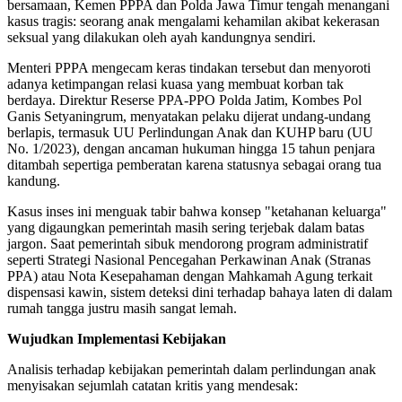
bersamaan, Kemen PPPA dan Polda Jawa Timur tengah menangani
kasus tragis: seorang anak mengalami kehamilan akibat kekerasan
seksual yang dilakukan oleh ayah kandungnya sendiri.
Menteri PPPA mengecam keras tindakan tersebut dan menyoroti
adanya ketimpangan relasi kuasa yang membuat korban tak
berdaya. Direktur Reserse PPA-PPO Polda Jatim, Kombes Pol
Ganis Setyaningrum, menyatakan pelaku dijerat undang-undang
berlapis, termasuk UU Perlindungan Anak dan KUHP baru (UU
No. 1/2023), dengan ancaman hukuman hingga 15 tahun penjara
ditambah sepertiga pemberatan karena statusnya sebagai orang tua
kandung.
Kasus inses ini menguak tabir bahwa konsep "ketahanan keluarga"
yang digaungkan pemerintah masih sering terjebak dalam batas
jargon. Saat pemerintah sibuk mendorong program administratif
seperti Strategi Nasional Pencegahan Perkawinan Anak (Stranas
PPA) atau Nota Kesepahaman dengan Mahkamah Agung terkait
dispensasi kawin, sistem deteksi dini terhadap bahaya laten di dalam
rumah tangga justru masih sangat lemah.
Wujudkan Implementasi Kebijakan
Analisis terhadap kebijakan pemerintah dalam perlindungan anak
menyisakan sejumlah catatan kritis yang mendesak: