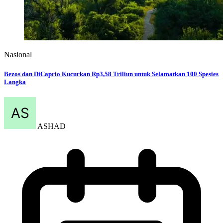
Nasional
Bezos dan DiCaprio Kucurkan Rp3,58 Triliun untuk Selamatkan 100 Spesies
Langka
ASHAD