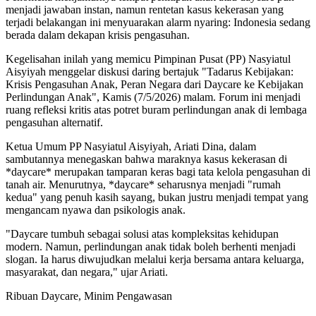
menjadi jawaban instan, namun rentetan kasus kekerasan yang
terjadi belakangan ini menyuarakan alarm nyaring: Indonesia sedang
berada dalam dekapan krisis pengasuhan.
Kegelisahan inilah yang memicu Pimpinan Pusat (PP) Nasyiatul
Aisyiyah menggelar diskusi daring bertajuk "Tadarus Kebijakan:
Krisis Pengasuhan Anak, Peran Negara dari Daycare ke Kebijakan
Perlindungan Anak", Kamis (7/5/2026) malam. Forum ini menjadi
ruang refleksi kritis atas potret buram perlindungan anak di lembaga
pengasuhan alternatif.
Ketua Umum PP Nasyiatul Aisyiyah, Ariati Dina, dalam
sambutannya menegaskan bahwa maraknya kasus kekerasan di
*daycare* merupakan tamparan keras bagi tata kelola pengasuhan di
tanah air. Menurutnya, *daycare* seharusnya menjadi "rumah
kedua" yang penuh kasih sayang, bukan justru menjadi tempat yang
mengancam nyawa dan psikologis anak.
"Daycare tumbuh sebagai solusi atas kompleksitas kehidupan
modern. Namun, perlindungan anak tidak boleh berhenti menjadi
slogan. Ia harus diwujudkan melalui kerja bersama antara keluarga,
masyarakat, dan negara," ujar Ariati.
Ribuan Daycare, Minim Pengawasan