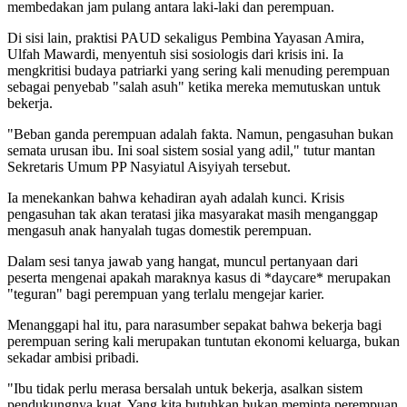
membedakan jam pulang antara laki-laki dan perempuan.
Di sisi lain, praktisi PAUD sekaligus Pembina Yayasan Amira,
Ulfah Mawardi, menyentuh sisi sosiologis dari krisis ini. Ia
mengkritisi budaya patriarki yang sering kali menuding perempuan
sebagai penyebab "salah asuh" ketika mereka memutuskan untuk
bekerja.
"Beban ganda perempuan adalah fakta. Namun, pengasuhan bukan
semata urusan ibu. Ini soal sistem sosial yang adil," tutur mantan
Sekretaris Umum PP Nasyiatul Aisyiyah tersebut.
Ia menekankan bahwa kehadiran ayah adalah kunci. Krisis
pengasuhan tak akan teratasi jika masyarakat masih menganggap
mengasuh anak hanyalah tugas domestik perempuan.
Dalam sesi tanya jawab yang hangat, muncul pertanyaan dari
peserta mengenai apakah maraknya kasus di *daycare* merupakan
"teguran" bagi perempuan yang terlalu mengejar karier.
Menanggapi hal itu, para narasumber sepakat bahwa bekerja bagi
perempuan sering kali merupakan tuntutan ekonomi keluarga, bukan
sekadar ambisi pribadi.
"Ibu tidak perlu merasa bersalah untuk bekerja, asalkan sistem
pendukungnya kuat. Yang kita butuhkan bukan meminta perempuan