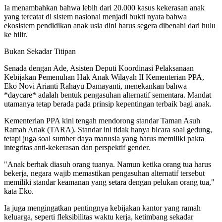
Ia menambahkan bahwa lebih dari 20.000 kasus kekerasan anak
yang tercatat di sistem nasional menjadi bukti nyata bahwa
ekosistem pendidikan anak usia dini harus segera dibenahi dari hulu
ke hilir.
Bukan Sekadar Titipan
Senada dengan Ade, Asisten Deputi Koordinasi Pelaksanaan
Kebijakan Pemenuhan Hak Anak Wilayah II Kementerian PPA,
Eko Novi Arianti Rahayu Damayanti, menekankan bahwa
*daycare* adalah bentuk pengasuhan alternatif sementara.
Mandat
utamanya tetap berada pada prinsip kepentingan terbaik bagi anak.
Kementerian PPA kini tengah mendorong standar Taman Asuh
Ramah Anak (TARA). Standar ini tidak hanya bicara soal gedung,
tetapi juga soal sumber daya manusia yang harus memiliki pakta
integritas anti-kekerasan dan perspektif gender.
"Anak berhak diasuh orang tuanya. Namun ketika orang tua harus
bekerja, negara wajib memastikan pengasuhan alternatif tersebut
memiliki standar keamanan yang setara dengan pelukan orang tua,"
kata Eko.
Ia juga mengingatkan pentingnya kebijakan kantor yang ramah
keluarga, seperti fleksibilitas waktu kerja, ketimbang sekadar