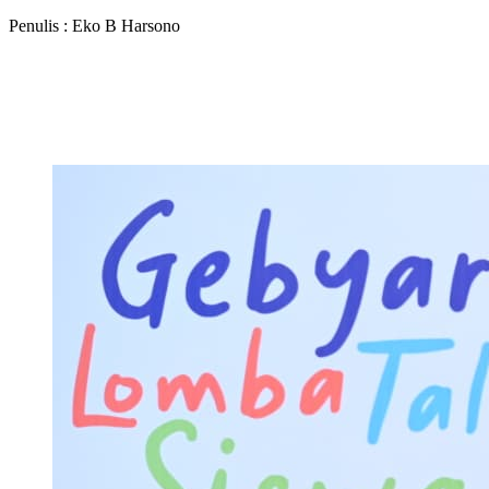
Penulis : Eko B Harsono