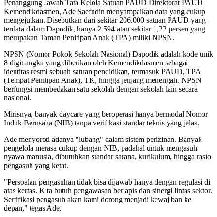
Penanggung Jawab Tata Kelola Satuan PAUD Direktorat PAUD
Kemendikdasmen, Ade Saefudin menyampaikan data yang cukup
mengejutkan. Disebutkan dari sekitar 206.000 satuan PAUD yang
terdata dalam Dapodik, hanya 2.594 atau sekitar 1,22 persen yang
merupakan Taman Penitipan Anak (TPA) miliki NPSN.
NPSN (Nomor Pokok Sekolah Nasional) Dapodik adalah kode unik
8 digit angka yang diberikan oleh Kemendikdasmen sebagai
identitas resmi sebuah satuan pendidikan, termasuk PAUD, TPA
(Tempat Penitipan Anak), TK, hingga jenjang menengah. NPSN
berfungsi membedakan satu sekolah dengan sekolah lain secara
nasional.
Mirisnya, banyak daycare yang beroperasi hanya bermodal Nomor
Induk Berusaha (NIB) tanpa verifikasi standar teknis yang jelas.
Ade menyoroti adanya "lubang" dalam sistem perizinan. Banyak
pengelola merasa cukup dengan NIB, padahal untuk mengasuh
nyawa manusia, dibutuhkan standar sarana, kurikulum, hingga rasio
pengasuh yang ketat.
"Persoalan pengasuhan tidak bisa dijawab hanya dengan regulasi di
atas kertas. Kita butuh pengawasan berlapis dan sinergi lintas sektor.
Sertifikasi pengasuh akan kami dorong menjadi kewajiban ke
depan," tegas Ade.