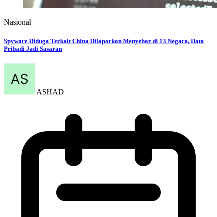
Berita Sebelumnya
1.773 ASN Ikuti Latihan Dasar Militer Komponen Cadangan Aparatur Sipil Negara
2026