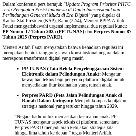
Dalam konferensi pers bertajuk
"Update Program Prioritas PHTC
serta Penguatan Posisi Indonesia di Dunia Internasional dan
Perlindungan Generasi Muda di Era Digital"
yang digelar di
Kantor Staf Presiden (KSP), Rabu (22/4), Menteri PPPA Arifah
Fauzi menggarisbawahi urgensi implementasi dua regulasi kunci:
PP Nomor 17 Tahun 2025 (PP TUNAS)
dan
Perpres Nomor 87
Tahun 2025 (Perpres PARD)
.
Menteri Arifah Fauzi menyatakan bahwa kehadiran regulasi ini
merupakan bentuk tanggung jawab konstitusional negara dalam
merespons transformasi digital yang masif.
PP TUNAS (Tata Kelola Penyelenggaraan Sistem
Elektronik dalam Pelindungan Anak):
Mengatur
kewajiban teknis bagi penyedia platform digital untuk
menyediakan fitur keamanan yang ramah anak.
Perpres PARD (Peta Jalan Pelindungan Anak di
Ranah Dalam Jaringan):
Menjadi kompas kebijakan
strategis nasional yang terukur hingga tahun 2029.
“Negara hadir untuk memastikan keamanan anak. PP
TUNAS mengatur aspek teknis di platform, sementara
Perpres PARD menjadi arah kebijakan strategis kita
hingga lima tahun ke depan,” tegas Menteri Arifah.