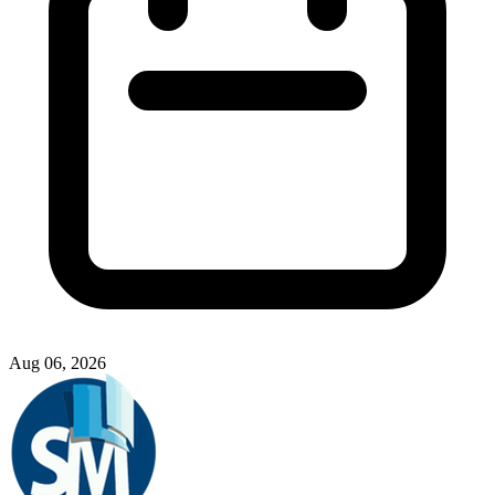
Nasional
10 BPR Tutup hingga Juli 2026, Ekonom Minta Kondisi Perbankan Rakyat
Jadi Perhatian Serius
ASHAD