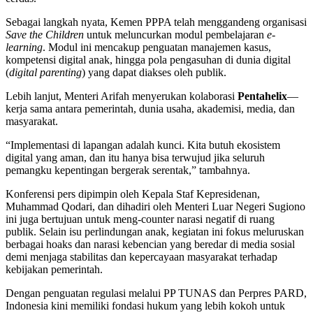
Sebagai langkah nyata, Kemen PPPA telah menggandeng organisasi
Save the Children
untuk meluncurkan modul pembelajaran
e-
learning
. Modul ini mencakup penguatan manajemen kasus,
kompetensi digital anak, hingga pola pengasuhan di dunia digital
(
digital parenting
) yang dapat diakses oleh publik.
Lebih lanjut, Menteri Arifah menyerukan kolaborasi
Pentahelix
—
kerja sama antara pemerintah, dunia usaha, akademisi, media, dan
masyarakat.
“Implementasi di lapangan adalah kunci. Kita butuh ekosistem
digital yang aman, dan itu hanya bisa terwujud jika seluruh
pemangku kepentingan bergerak serentak,” tambahnya.
Konferensi pers dipimpin oleh Kepala Staf Kepresidenan,
Muhammad Qodari, dan dihadiri oleh Menteri Luar Negeri Sugiono
ini juga bertujuan untuk meng-counter narasi negatif di ruang
publik. Selain isu perlindungan anak, kegiatan ini fokus meluruskan
berbagai hoaks dan narasi kebencian yang beredar di media sosial
demi menjaga stabilitas dan kepercayaan masyarakat terhadap
kebijakan pemerintah.
Dengan penguatan regulasi melalui PP TUNAS dan Perpres PARD,
Indonesia kini memiliki fondasi hukum yang lebih kokoh untuk