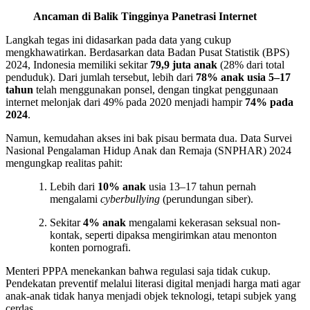
Ancaman di Balik Tingginya Panetrasi Internet
Langkah tegas ini didasarkan pada data yang cukup
mengkhawatirkan. Berdasarkan data Badan Pusat Statistik (BPS)
2024, Indonesia memiliki sekitar
79,9 juta anak
(28% dari total
penduduk). Dari jumlah tersebut, lebih dari
78% anak usia 5–17
tahun
telah menggunakan ponsel, dengan tingkat penggunaan
internet melonjak dari 49% pada 2020 menjadi hampir
74% pada
2024
.
Namun, kemudahan akses ini bak pisau bermata dua. Data Survei
Nasional Pengalaman Hidup Anak dan Remaja (SNPHAR) 2024
mengungkap realitas pahit:
Lebih dari
10% anak
usia 13–17 tahun pernah
mengalami
cyberbullying
(perundungan siber).
Sekitar
4% anak
mengalami kekerasan seksual non-
kontak, seperti dipaksa mengirimkan atau menonton
konten pornografi.
Menteri PPPA menekankan bahwa regulasi saja tidak cukup.
Pendekatan preventif melalui literasi digital menjadi harga mati agar
anak-anak tidak hanya menjadi objek teknologi, tetapi subjek yang
cerdas.