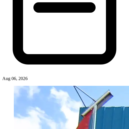
Nasional
Spyware Diduga Terkait China Dilaporkan Menyebar di 13 Negara, Data
Pribadi Jadi Sasaran
ASHAD