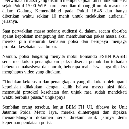
"Perwakilan massa yang disuruh mempersiapkan diri untuk audiensi
sejak Pukul 15.00 WIB baru kemudian dipanggil untuk masuk ke
dalam Gedung Kemendikbud pada Pukul 16.45 dan hanya
diberikan waktu sekitar 10 menit untuk melakukan audiensi,"
jelasnya.
Saat perwakilan massa sedang audiensi di dalam, secara tiba-tiba
aparat kepolisian mengepung dan membubarkan paksa massa aksi,
mereka pun menuruti kemauan polisi dan berupaya menjaga
protokol kesehatan saat bubar.
Namun, polisi langsung menyita mobil komando FSBN-KASBI
serta melakukan penangkapan paksa disertai pemukulan terhadap
beberapa mahasiswa dan buruh, beberapa mahasiswa juga dipaksa
menghapus video yang direkam.
"Tindakan kekerasan dan penangkapan yang dilakukan oleh aparat
kepolisian dilakukan dengan dalih bahwa massa aksi tidak
mematuhi protokol kesehatan dan unjuk rasa sudah mendekati
waktu berbuka puasa," ungkapnya.
Sembilan orang tersebut, lanjut BEM FH UI, dibawa ke Unit
Jatanras Polda Metro Jaya, mereka diinterogasi dan dipaksa
menandatangani dokumen serta direkam sidik jarinya demi
keperluan pendataan polisi.