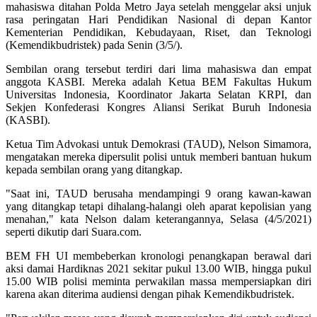
mahasiswa ditahan Polda Metro Jaya setelah menggelar aksi unjuk
rasa peringatan Hari Pendidikan Nasional di depan Kantor
Kementerian Pendidikan, Kebudayaan, Riset, dan Teknologi
(Kemendikbudristek) pada Senin (3/5/).
Sembilan orang tersebut terdiri dari lima mahasiswa dan empat
anggota KASBI. Mereka adalah Ketua BEM Fakultas Hukum
Universitas Indonesia, Koordinator Jakarta Selatan KRPI, dan
Sekjen Konfederasi Kongres Aliansi Serikat Buruh Indonesia
(KASBI).
Ketua Tim Advokasi untuk Demokrasi (TAUD), Nelson Simamora,
mengatakan mereka dipersulit polisi untuk memberi bantuan hukum
kepada sembilan orang yang ditangkap.
"Saat ini, TAUD berusaha mendampingi 9 orang kawan-kawan
yang ditangkap tetapi dihalang-halangi oleh aparat kepolisian yang
menahan," kata Nelson dalam keterangannya, Selasa (4/5/2021)
seperti dikutip dari Suara.com.
BEM FH UI membeberkan kronologi penangkapan berawal dari
aksi damai Hardiknas 2021 sekitar pukul 13.00 WIB, hingga pukul
15.00 WIB polisi meminta perwakilan massa mempersiapkan diri
karena akan diterima audiensi dengan pihak Kemendikbudristek.