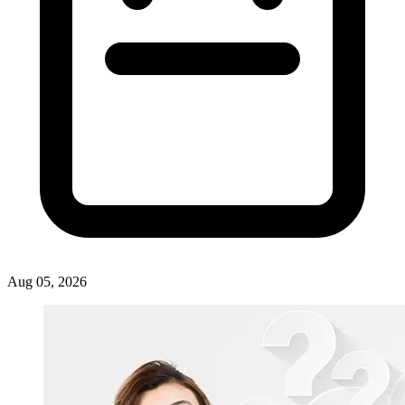
Artikel
War Tiket Dibuka! Ini Syarat Ikut Upacara HUT ke-81 RI di Istana Merdeka
ASHAD RIZKI