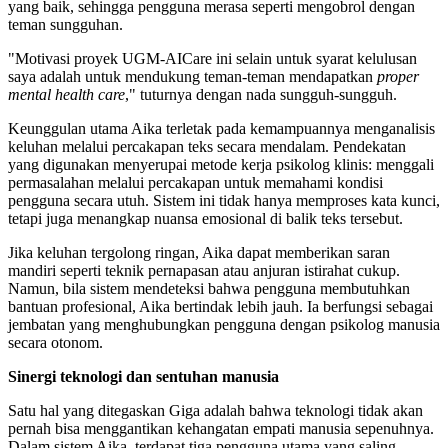
yang baik, sehingga pengguna merasa seperti mengobrol dengan
teman sungguhan.
"Motivasi proyek UGM-AICare ini selain untuk syarat kelulusan
saya adalah untuk mendukung teman-teman mendapatkan
proper
mental health care
," tuturnya dengan nada sungguh-sungguh.
Keunggulan utama Aika terletak pada kemampuannya menganalisis
keluhan melalui percakapan teks secara mendalam. Pendekatan
yang digunakan menyerupai metode kerja psikolog klinis: menggali
permasalahan melalui percakapan untuk memahami kondisi
pengguna secara utuh. Sistem ini tidak hanya memproses kata kunci,
tetapi juga menangkap nuansa emosional di balik teks tersebut.
Jika keluhan tergolong ringan, Aika dapat memberikan saran
mandiri seperti teknik pernapasan atau anjuran istirahat cukup.
Namun, bila sistem mendeteksi bahwa pengguna membutuhkan
bantuan profesional, Aika bertindak lebih jauh. Ia berfungsi sebagai
jembatan yang menghubungkan pengguna dengan psikolog manusia
secara otonom.
Sinergi teknologi dan sentuhan manusia
Satu hal yang ditegaskan Giga adalah bahwa teknologi tidak akan
pernah bisa menggantikan kehangatan empati manusia sepenuhnya.
Dalam sistem Aika, terdapat tiga pengguna utama yang saling