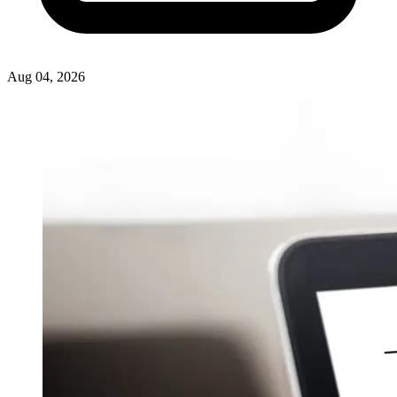
Artikel
Mitos atau Fakta? 10 Anggapan yang Sering Dipercaya Pelajar, Mana yang
Benar?
Andeliyumna