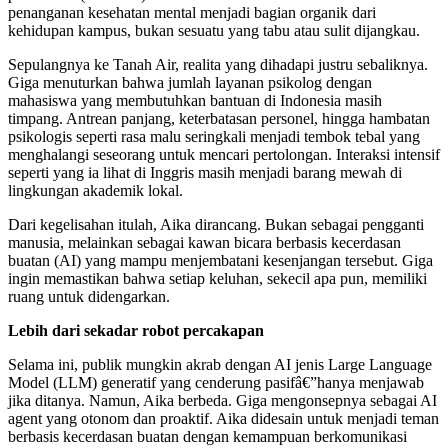
penanganan kesehatan mental menjadi bagian organik dari
kehidupan kampus, bukan sesuatu yang tabu atau sulit dijangkau.
Sepulangnya ke Tanah Air, realita yang dihadapi justru sebaliknya.
Giga menuturkan bahwa jumlah layanan psikolog dengan
mahasiswa yang membutuhkan bantuan di Indonesia masih
timpang. Antrean panjang, keterbatasan personel, hingga hambatan
psikologis seperti rasa malu seringkali menjadi tembok tebal yang
menghalangi seseorang untuk mencari pertolongan. Interaksi intensif
seperti yang ia lihat di Inggris masih menjadi barang mewah di
lingkungan akademik lokal.
Dari kegelisahan itulah, Aika dirancang. Bukan sebagai pengganti
manusia, melainkan sebagai kawan bicara berbasis kecerdasan
buatan (AI) yang mampu menjembatani kesenjangan tersebut. Giga
ingin memastikan bahwa setiap keluhan, sekecil apa pun, memiliki
ruang untuk didengarkan.
Lebih dari sekadar robot percakapan
Selama ini, publik mungkin akrab dengan AI jenis Large Language
Model (LLM) generatif yang cenderung pasifâ€”hanya menjawab
jika ditanya. Namun, Aika berbeda. Giga mengonsepnya sebagai AI
agent yang otonom dan proaktif. Aika didesain untuk menjadi teman
berbasis kecerdasan buatan dengan kemampuan berkomunikasi