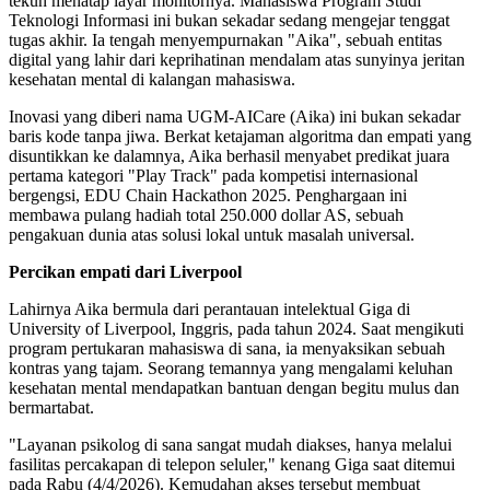
tekun menatap layar monitornya. Mahasiswa Program Studi
Teknologi Informasi ini bukan sekadar sedang mengejar tenggat
tugas akhir. Ia tengah menyempurnakan "Aika", sebuah entitas
digital yang lahir dari keprihatinan mendalam atas sunyinya jeritan
kesehatan mental di kalangan mahasiswa.
Inovasi yang diberi nama UGM-AICare (Aika) ini bukan sekadar
baris kode tanpa jiwa. Berkat ketajaman algoritma dan empati yang
disuntikkan ke dalamnya, Aika berhasil menyabet predikat juara
pertama kategori "Play Track" pada kompetisi internasional
bergengsi, EDU Chain Hackathon 2025. Penghargaan ini
membawa pulang hadiah total 250.000 dollar AS, sebuah
pengakuan dunia atas solusi lokal untuk masalah universal.
Percikan empati dari Liverpool
Lahirnya Aika bermula dari perantauan intelektual Giga di
University of Liverpool, Inggris, pada tahun 2024. Saat mengikuti
program pertukaran mahasiswa di sana, ia menyaksikan sebuah
kontras yang tajam. Seorang temannya yang mengalami keluhan
kesehatan mental mendapatkan bantuan dengan begitu mulus dan
bermartabat.
"Layanan psikolog di sana sangat mudah diakses, hanya melalui
fasilitas percakapan di telepon seluler," kenang Giga saat ditemui
pada Rabu (4/4/2026). Kemudahan akses tersebut membuat