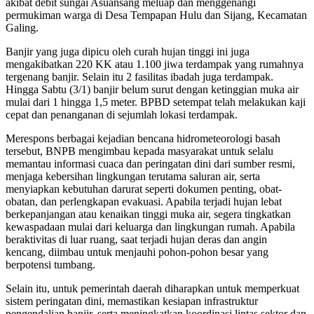
akibat debit sungai Asuansang meluap dan menggenangi
permukiman warga di Desa Tempapan Hulu dan Sijang, Kecamatan
Galing.
Banjir yang juga dipicu oleh curah hujan tinggi ini juga
mengakibatkan 220 KK atau 1.100 jiwa terdampak yang rumahnya
tergenang banjir. Selain itu 2 fasilitas ibadah juga terdampak.
Hingga Sabtu (3/1) banjir belum surut dengan ketinggian muka air
mulai dari 1 hingga 1,5 meter. BPBD setempat telah melakukan kaji
cepat dan penanganan di sejumlah lokasi terdampak.
Merespons berbagai kejadian bencana hidrometeorologi basah
tersebut, BNPB mengimbau kepada masyarakat untuk selalu
memantau informasi cuaca dan peringatan dini dari sumber resmi,
menjaga kebersihan lingkungan terutama saluran air, serta
menyiapkan kebutuhan darurat seperti dokumen penting, obat-
obatan, dan perlengkapan evakuasi. Apabila terjadi hujan lebat
berkepanjangan atau kenaikan tinggi muka air, segera tingkatkan
kewaspadaan mulai dari keluarga dan lingkungan rumah. Apabila
beraktivitas di luar ruang, saat terjadi hujan deras dan angin
kencang, diimbau untuk menjauhi pohon-pohon besar yang
berpotensi tumbang.
Selain itu, untuk pemerintah daerah diharapkan untuk memperkuat
sistem peringatan dini, memastikan kesiapan infrastruktur
pengendalian banjir, serta meningkatkan koordinasi lintas sektor dan