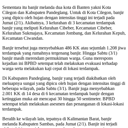
Sementara itu banjir melanda dua kota di Banten yakni Kota
Cilegon dan Kabupaten Pandeglang. Untuk di Kota Cilegon, banjir
yang dipicu oleh hujan dengan intensitas tinggi ini terjadi pada
Jumat (2/1). Akibatnya, 3 kelurahan di 3 kecamatan terdampak
banjir yang meliputi Kelurahan Cibeber, Kecamatan Cibeber,
Kelurahan Sukmajaya, Kecamatan Jombang, dan Kelurahan Kepuh,
Kecamatan Ciwandan.
Banjir tersebut juga menyebabkan 486 KK atau sejumlah 1.208 jiwa
terdampak yang rumahnya tergenang banjir. Hingga Sabtu (3/1)
banjir masih merendam permukiman warga. Guna merespons
kejadian ini BPBD setempat telah melakukan evakuasi terhadap
warga serta melakukan kaji cepat di lokasi terdampak.
Di Kabupaten Pandeglang, banjir yang terjadi diakibatkan oleh
meluapnya sungai yang dipicu oleh hujan dengan intensitas tinggi di
beberapa wilayah, pada Sabtu (3/1). Banjir juga menyebabkan
2.001 KK di 14 desa di 6 kecamatan terdampak banjir dengan
ketinggian muka air mencapai 30 hingga 50 sentimeter. BPBD
setempat telah melakukan asesmen dan penanganan di lokasi-lokasi
terdampak.
Beralih ke wilayah lain, tepatnya di Kalimantan Barat, banjir
melanda Kabupaten Sambas, pada Jumat (2/1). Banjir ini terjadi