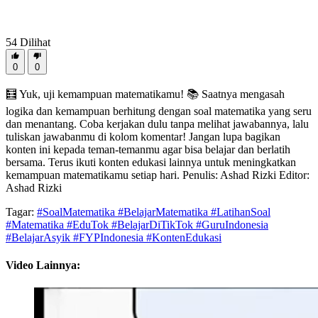
54
Dilihat
0
0
🧮 Yuk, uji kemampuan matematikamu! 📚 Saatnya mengasah
logika dan kemampuan berhitung dengan soal matematika yang seru
dan menantang. Coba kerjakan dulu tanpa melihat jawabannya, lalu
tuliskan jawabanmu di kolom komentar! Jangan lupa bagikan
konten ini kepada teman-temanmu agar bisa belajar dan berlatih
bersama. Terus ikuti konten edukasi lainnya untuk meningkatkan
kemampuan matematikamu setiap hari. Penulis: Ashad Rizki Editor:
Ashad Rizki
Tagar:
#SoalMatematika #BelajarMatematika #LatihanSoal
#Matematika #EduTok #BelajarDiTikTok #GuruIndonesia
#BelajarAsyik #FYPIndonesia #KontenEdukasi
Video Lainnya: