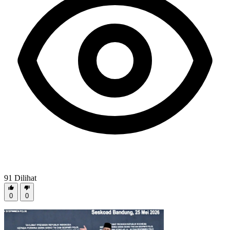
91
Dilihat
0
0