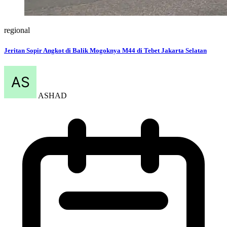
regional
Jeritan Sopir Angkot di Balik Mogoknya M44 di Tebet Jakarta Selatan
ASHAD