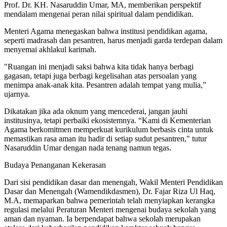
Prof. Dr. KH. Nasaruddin Umar, MA, memberikan perspektif
mendalam mengenai peran nilai spiritual dalam pendidikan.
Menteri Agama menegaskan bahwa institusi pendidikan agama,
seperti madrasah dan pesantren, harus menjadi garda terdepan dalam
menyemai akhlakul karimah.
"Ruangan ini menjadi saksi bahwa kita tidak hanya berbagi
gagasan, tetapi juga berbagi kegelisahan atas persoalan yang
menimpa anak-anak kita. Pesantren adalah tempat yang mulia,”
ujarnya.
Dikatakan jika ada oknum yang mencederai, jangan jauhi
institusinya, tetapi perbaiki ekosistemnya. “Kami di Kementerian
Agama berkomitmen memperkuat kurikulum berbasis cinta untuk
memastikan rasa aman itu hadir di setiap sudut pesantren," tutur
Nasaruddin Umar dengan nada tenang namun tegas.
Budaya Penanganan Kekerasan
Dari sisi pendidikan dasar dan menengah, Wakil Menteri Pendidikan
Dasar dan Menengah (Wamendikdasmen), Dr. Fajar Riza Ul Haq,
M.A, memaparkan bahwa pemerintah telah menyiapkan kerangka
regulasi melalui Peraturan Menteri mengenai budaya sekolah yang
aman dan nyaman. Ia berpendapat bahwa sekolah merupakan