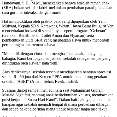
Handayani, S.E., M.M., menekankan bahwa sekolah ramah anak
(SRA) bukan sekadar label, melainkan perubahan paradigma dalam
cara guru berinteraksi dengan murid.
Hal ini dibuktikan oleh praktik baik yang dipaparkan oleh Yeni
Mulyani, Kepala SDN Karawang Wetan I Jawa Barat Ibu guru Yeni
menceritakan inovasi di sekolahnya, seperti program "Gebetan"
(Gerakan Bersih-bersih Toilet Aman dan Nyaman) serta
pembentukan Duta SRA yang melibatkan siswa untuk mencegah
perundungan antarteman sebaya.
"Mendidik dengan cinta akan menghasilkan anak-anak yang
bahagia. Kami berupaya menjadikan sekolah sebagai tempat yang
dirindukan oleh siswa," kata Yeni.
Atas dedikasinya, sekolah tersebut mendapatkan bantuan apresiasi
senilai Rp 50 juta dari Kemen PPPA untuk mendukung gerakan
sekolah "ASRI" (Aman, Sehat, Resik, Indah).
Suasana dialog sempat menjadi haru saat Muhammad Gibran
Musaid Alghifari, seorang anak berkebutuhan khusus, membacakan
puisi berjudul "Suara Hati Kami". Dalam bait-baitnya, ia menitipkan
harapan agar sekolah menjadi tempat di mana perbedaan dihargai
dan setiap bakat diberikan ruang untuk bersinar tanpa rasa takut.