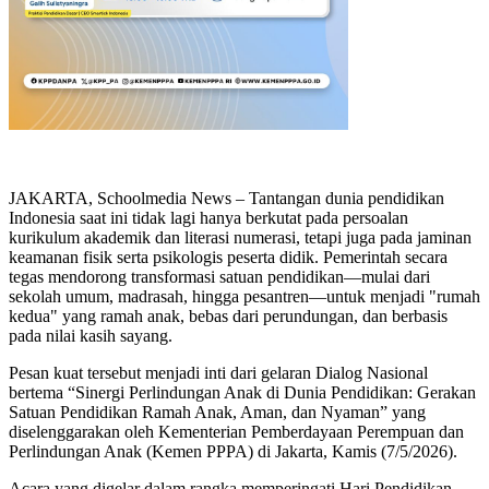
JAKARTA, Schoolmedia News – Tantangan dunia pendidikan
Indonesia saat ini tidak lagi hanya berkutat pada persoalan
kurikulum akademik dan literasi numerasi, tetapi juga pada jaminan
keamanan fisik serta psikologis peserta didik. Pemerintah secara
tegas mendorong transformasi satuan pendidikan—mulai dari
sekolah umum, madrasah, hingga pesantren—untuk menjadi "rumah
kedua" yang ramah anak, bebas dari perundungan, dan berbasis
pada nilai kasih sayang.
Pesan kuat tersebut menjadi inti dari gelaran Dialog Nasional
bertema “Sinergi Perlindungan Anak di Dunia Pendidikan: Gerakan
Satuan Pendidikan Ramah Anak, Aman, dan Nyaman” yang
diselenggarakan oleh Kementerian Pemberdayaan Perempuan dan
Perlindungan Anak (Kemen PPPA) di Jakarta, Kamis (7/5/2026).
Acara yang digelar dalam rangka memperingati Hari Pendidikan