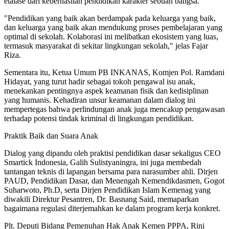
etalase dari keberhasilan pendidikan karakter sebuah bangsa.
"Pendidikan yang baik akan berdampak pada keluarga yang baik,
dan keluarga yang baik akan mendukung proses pembelajaran yang
optimal di sekolah. Kolaborasi ini melibatkan ekosistem yang luas,
termasuk masyarakat di sekitar lingkungan sekolah," jelas Fajar
Riza.
Sementara itu, Ketua Umum PB INKANAS, Komjen Pol. Ramdani
Hidayat, yang turut hadir sebagai tokoh pengawal isu anak,
menekankan pentingnya aspek keamanan fisik dan kedisiplinan
yang humanis. Kehadiran unsur keamanan dalam dialog ini
mempertegas bahwa perlindungan anak juga mencakup pengawasan
terhadap potensi tindak kriminal di lingkungan pendidikan.
Praktik Baik dan Suara Anak
Dialog yang dipandu oleh praktisi pendidikan dasar sekaligus CEO
Smartick Indonesia, Galih Sulistyaningra, ini juga membedah
tantangan teknis di lapangan bersama para narasumber ahli. Dirjen
PAUD, Pendidikan Dasar, dan Menengah Kemendikdasmen, Gogot
Suharwoto, Ph.D, serta Dirjen Pendidikan Islam Kemenag yang
diwakili Direktur Pesantren, Dr. Basnang Said, memaparkan
bagaimana regulasi diterjemahkan ke dalam program kerja konkret.
Plt. Deputi Bidang Pemenuhan Hak Anak Kemen PPPA, Rini