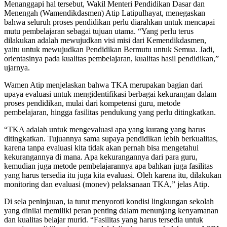
Menanggapi hal tersebut, Wakil Menteri Pendidikan Dasar dan
Menengah (Wamendikdasmen) Atip Latipulhayat, menegaskan
bahwa seluruh proses pendidikan perlu diarahkan untuk mencapai
mutu pembelajaran sebagai tujuan utama. “Yang perlu terus
dilakukan adalah mewujudkan visi misi dari Kemendikdasmen,
yaitu untuk mewujudkan Pendidikan Bermutu untuk Semua. Jadi,
orientasinya pada kualitas pembelajaran, kualitas hasil pendidikan,”
ujarnya.
Wamen Atip menjelaskan bahwa TKA merupakan bagian dari
upaya evaluasi untuk mengidentifikasi berbagai kekurangan dalam
proses pendidikan, mulai dari kompetensi guru, metode
pembelajaran, hingga fasilitas pendukung yang perlu ditingkatkan.
“TKA adalah untuk mengevaluasi apa yang kurang yang harus
ditingkatkan. Tujuannya sama supaya pendidikan lebih berkualitas,
karena tanpa evaluasi kita tidak akan pernah bisa mengetahui
kekurangannya di mana. Apa kekurangannya dari para guru,
kemudian juga metode pembelajarannya apa bahkan juga fasilitas
yang harus tersedia itu juga kita evaluasi. Oleh karena itu, dilakukan
monitoring dan evaluasi (monev) pelaksanaan TKA,” jelas Atip.
Di sela peninjauan, ia turut menyoroti kondisi lingkungan sekolah
yang dinilai memiliki peran penting dalam menunjang kenyamanan
dan kualitas belajar murid. “Fasilitas yang harus tersedia untuk