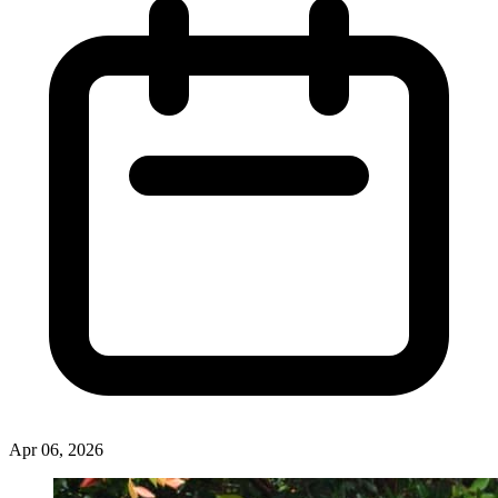
Artikel Selanjutnya
Komitmen 2.424 Taman Baca Masyarakat Diminta Lebih Perkuat Ekosistem Literasi di
Indonesia
Eko Schoolmedia