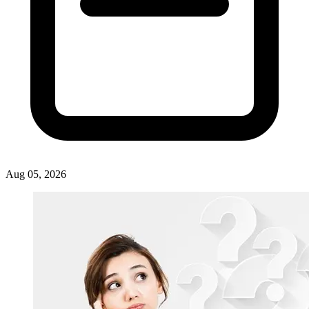
Artikel
War Tiket Dibuka! Ini Syarat Ikut Upacara HUT ke-81 RI di Istana Merdeka
ASHAD