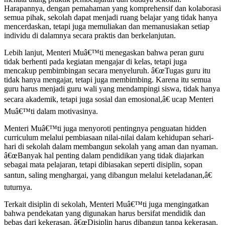
Harapannya, dengan pemahaman yang komprehensif dan kolaborasi
semua pihak, sekolah dapat menjadi ruang belajar yang tidak hanya
mencerdaskan, tetapi juga memuliakan dan memanusiakan setiap
individu di dalamnya secara praktis dan berkelanjutan.
Lebih lanjut, Menteri Muâ€™ti menegaskan bahwa peran guru
tidak berhenti pada kegiatan mengajar di kelas, tetapi juga
mencakup pembimbingan secara menyeluruh. â€œTugas guru itu
tidak hanya mengajar, tetapi juga membimbing. Karena itu semua
guru harus menjadi guru wali yang mendampingi siswa, tidak hanya
secara akademik, tetapi juga sosial dan emosional,â€ ucap Menteri
Muâ€™ti dalam motivasinya.
Menteri Muâ€™ti juga menyoroti pentingnya penguatan hidden
curriculum melalui pembiasaan nilai-nilai dalam kehidupan sehari-
hari di sekolah dalam membangun sekolah yang aman dan nyaman.
â€œBanyak hal penting dalam pendidikan yang tidak diajarkan
sebagai mata pelajaran, tetapi dibiasakan seperti disiplin, sopan
santun, saling menghargai, yang dibangun melalui keteladanan,â€
tuturnya.
Terkait disiplin di sekolah, Menteri Muâ€™ti juga mengingatkan
bahwa pendekatan yang digunakan harus bersifat mendidik dan
bebas dari kekerasan. â€œDisiplin harus dibangun tanpa kekerasan.