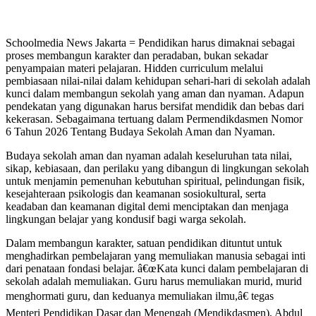
Schoolmedia News Jakarta = Pendidikan harus dimaknai sebagai
proses membangun karakter dan peradaban, bukan sekadar
penyampaian materi pelajaran. Hidden curriculum melalui
pembiasaan nilai-nilai dalam kehidupan sehari-hari di sekolah adalah
kunci dalam membangun sekolah yang aman dan nyaman. Adapun
pendekatan yang digunakan harus bersifat mendidik dan bebas dari
kekerasan. Sebagaimana tertuang dalam Permendikdasmen Nomor
6 Tahun 2026 Tentang Budaya Sekolah Aman dan Nyaman.
Budaya sekolah aman dan nyaman adalah keseluruhan tata nilai,
sikap, kebiasaan, dan perilaku yang dibangun di lingkungan sekolah
untuk menjamin pemenuhan kebutuhan spiritual, pelindungan fisik,
kesejahteraan psikologis dan keamanan sosiokultural, serta
keadaban dan keamanan digital demi menciptakan dan menjaga
lingkungan belajar yang kondusif bagi warga sekolah.
Dalam membangun karakter, satuan pendidikan dituntut untuk
menghadirkan pembelajaran yang memuliakan manusia sebagai inti
dari penataan fondasi belajar. â€œKata kunci dalam pembelajaran di
sekolah adalah memuliakan. Guru harus memuliakan murid, murid
menghormati guru, dan keduanya memuliakan ilmu,â€ tegas
Menteri Pendidikan Dasar dan Menengah (Mendikdasmen), Abdul