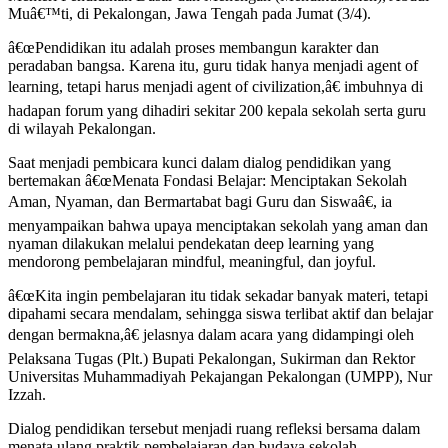
Muâ€™ti, di Pekalongan, Jawa Tengah pada Jumat (3/4).
â€œPendidikan itu adalah proses membangun karakter dan
peradaban bangsa. Karena itu, guru tidak hanya menjadi agent of
learning, tetapi harus menjadi agent of civilization,â€ imbuhnya di
hadapan forum yang dihadiri sekitar 200 kepala sekolah serta guru
di wilayah Pekalongan.
Saat menjadi pembicara kunci dalam dialog pendidikan yang
bertemakan â€œMenata Fondasi Belajar: Menciptakan Sekolah
Aman, Nyaman, dan Bermartabat bagi Guru dan Siswaâ€, ia
menyampaikan bahwa upaya menciptakan sekolah yang aman dan
nyaman dilakukan melalui pendekatan deep learning yang
mendorong pembelajaran mindful, meaningful, dan joyful.
â€œKita ingin pembelajaran itu tidak sekadar banyak materi, tetapi
dipahami secara mendalam, sehingga siswa terlibat aktif dan belajar
dengan bermakna,â€ jelasnya dalam acara yang didampingi oleh
Pelaksana Tugas (Plt.) Bupati Pekalongan, Sukirman dan Rektor
Universitas Muhammadiyah Pekajangan Pekalongan (UMPP), Nur
Izzah.
Dialog pendidikan tersebut menjadi ruang refleksi bersama dalam
menata ulang praktik pembelajaran dan budaya sekolah.