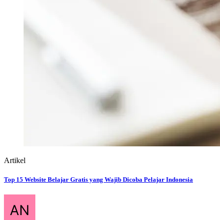
Artikel
Top 15 Website Belajar Gratis yang Wajib Dicoba Pelajar Indonesia